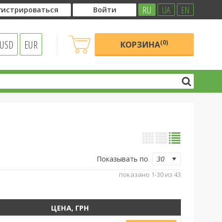
RU
UA
EN
гистрироваться
Войти
USD
EUR
(0)
КОРЗИНА
Показывать по
показано 1-30 из 43
ЦЕНА, ГРН