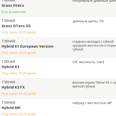
TIBHAR
популярные длинные ши
Grass Dtecs
Есть в наличии
TIBHAR
длинные шипы, OX
Grass DTecs GS
под заказ 10-20 дней
TIBHAR
гладкая накладка
с губкой
средней жесткости и пори
Hybrid K1 European Version
губкой
под заказ 10-20 дней
TIBHAR
Off; жесткость: hard
Hybrid K3
под заказ 10-20 дней
TIBHAR
версия серии Tibhar K3 с с
мягкой губкой
Hybrid K3 FX
под заказ 10-20 дней
TIBHAR
гибрид с жесткостью 48°
Hybrid MK
под заказ 10-20 дней