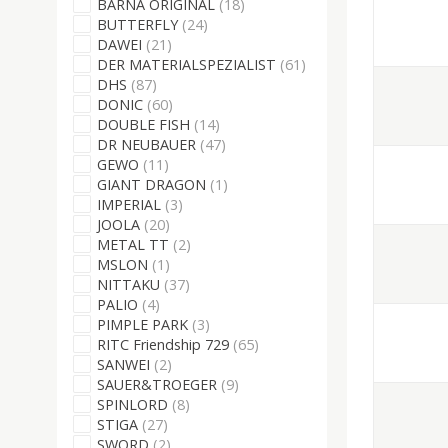
BARNA ORIGINAL
(18)
BUTTERFLY
(24)
DAWEI
(21)
DER MATERIALSPEZIALIST
(61)
DHS
(87)
DONIC
(60)
DOUBLE FISH
(14)
DR NEUBAUER
(47)
GEWO
(11)
GIANT DRAGON
(1)
IMPERIAL
(3)
JOOLA
(20)
METAL TT
(2)
MSLON
(1)
NITTAKU
(37)
PALIO
(4)
PIMPLE PARK
(3)
RITC Friendship 729
(65)
SANWEI
(2)
SAUER&TROEGER
(9)
SPINLORD
(8)
STIGA
(27)
SWORD
(2)