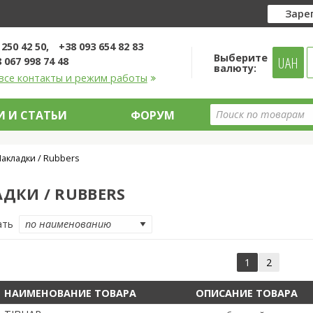
Заре
 250 42 50
+38 093 654 82 83
Выберите
UAH
 067 998 74 48
валюту:
все контакты и режим работы
 И СТАТЬИ
ФОРУМ
акладки / Rubbers
ДКИ / RUBBERS
ать
1
2
НАИМЕНОВАНИЕ ТОВАРА
ОПИСАНИЕ ТОВАРА