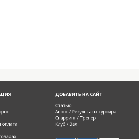
АЦИЯ
ДОБАВИТЬ НА САЙТ
Статью
прос
Анонс / Результаты турнира
Спарринг / Тренер
и оплата
Клуб / Зал
товарах