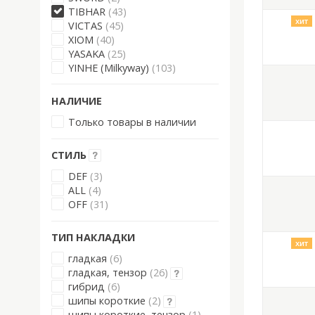
TIBHAR
(43)
хит
VICTAS
(45)
XIOM
(40)
YASAKA
(25)
YINHE (Milkyway)
(103)
НАЛИЧИЕ
Только товары в наличии
СТИЛЬ
DEF
(3)
ALL
(4)
OFF
(31)
ТИП НАКЛАДКИ
хит
гладкая
(6)
гладкая, тензор
(26)
гибрид
(6)
шипы короткие
(2)
шипы короткие, тензор
(1)