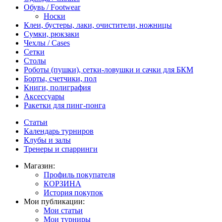
Обувь / Footwear
Носки
Клеи, бустеры, лаки, очистители, ножницы
Сумки, рюкзаки
Чехлы / Cases
Сетки
Столы
Роботы (пушки), сетки-ловушки и сачки для БКМ
Борты, счетчики, пол
Книги, полиграфия
Аксессуары
Ракетки для пинг-понга
Статьи
Календарь турниров
Клубы и залы
Тренеры и спарринги
Магазин:
Профиль покупателя
КОРЗИНА
История покупок
Мои публикации:
Мои статьи
Мои турниры