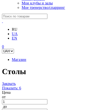
Мои клубы и залы
Мое тренерство/спарринг
RU
UA
EN
0
Магазин
Столы
Закрыть
Показать:
6
Цена
от
до