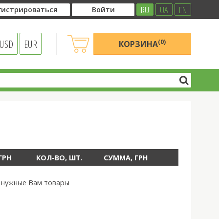
RU
UA
EN
гистрироваться
Войти
USD
EUR
(0)
КОРЗИНА
ГРН
КОЛ-ВО, ШТ.
СУММА, ГРН
у нужные Вам товары