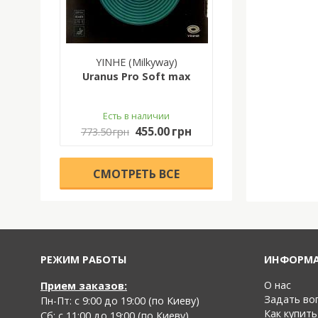
YINHE (Milkyway)
Uranus Pro Soft max
Есть в наличии
455.00 грн
773.50 грн
CМОТРЕТЬ ВСЕ
РЕЖИМ РАБОТЫ
ИНФОРМ
О нас
Прием заказов:
Задать во
Пн-Пт: с 9:00 до 19:00 (по Киеву)
Как купить
Cб: с 11:00 до 19:00 (по Киеву)