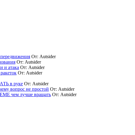
 передвижения
От:
Autsider
нования
От:
Autsider
 и атака
От:
Autsider
ракеток
От:
Autsider
АТЬ в руке
От:
Autsider
у вопрос не простой
От:
Autsider
ME чем лучше вращать
От:
Autsider