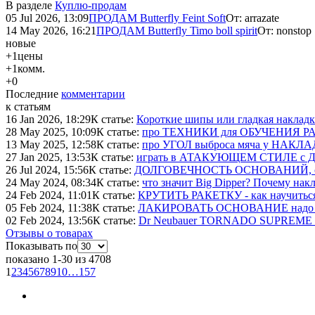
В разделе
Куплю-продам
05 Jul 2026, 13:09
ПРОДАМ Butterfly Feint Soft
От:
arrazate
14 May 2026, 16:21
ПРОДАМ Butterfly Timo boll spirit
От:
nonstop
новые
+1
цены
+1
комм.
+0
Последние
комментарии
к статьям
16 Jan 2026, 18:29
К статье:
Короткие шипы или гладкая накладк
28 May 2025, 10:09
К статье:
про ТЕХНИКИ для ОБУЧЕНИЯ РАБОТ
13 May 2025, 12:58
К статье:
про УГОЛ выброса мяча у НАКЛА
27 Jan 2025, 13:53
К статье:
играть в АТАКУЮЩЕМ СТИЛЕ с Д
26 Jul 2024, 15:56
К статье:
ДОЛГОВЕЧНОСТЬ ОСНОВАНИЙ, срок с
24 May 2024, 08:34
К статье:
что значит Big Dipper? Почему нак
24 Feb 2024, 11:01
К статье:
КРУТИТЬ РАКЕТКУ - как научить
05 Feb 2024, 11:38
К статье:
ЛАКИРОВАТЬ ОСНОВАНИЕ надо или
02 Feb 2024, 13:56
К статье:
Dr Neubauer TORNADO SUPREME 
Отзывы о товарах
Показывать по
показано 1-30 из 4708
1
2
3
4
5
6
7
8
9
10
…
157