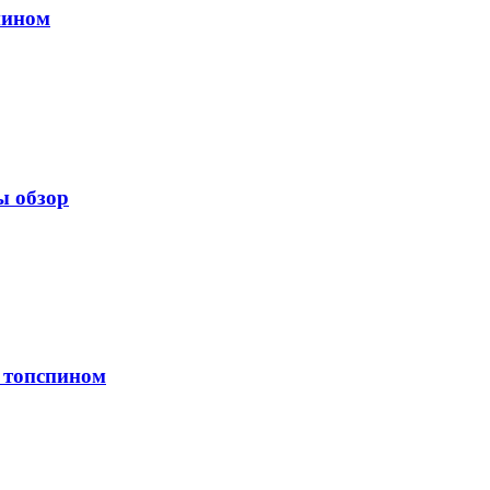
пином
ы обзор
м топспином