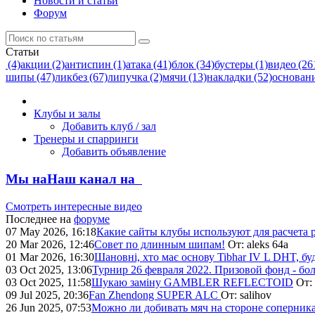
Новости и статьи
Форум
Статьи
(4)
акции (2)
антиспин (1)
атака (41)
блок (34)
бустеры (1)
видео (26
шипы (47)
ликбез (67)
липучка (2)
мячи (13)
накладки (52)
основани
Клубы и залы
Добавить клуб / зал
Тренеры и спарринги
Добавить объявление
Мы на
Наш канал на
Смотреть интересные видео
Последнее на
форуме
07 May 2026, 16:18
Какие сайты клубы используют для расчета 
20 Mar 2026, 12:46
Совет по длинным шипам!
От:
aleks 64a
01 Mar 2026, 16:30
Шановні, хто має основу Tibhar IV L DHT, будь
03 Oct 2025, 13:06
Турнир 26 февраля 2022. Призовой фонд - боле
03 Oct 2025, 11:58
Шукаю заміну GAMBLER REFLECTOID
От:
09 Jul 2025, 20:36
Fan Zhendong SUPER ALC
От:
salihov
26 Jun 2025, 07:53
Можно ли добивать мяч на стороне соперника