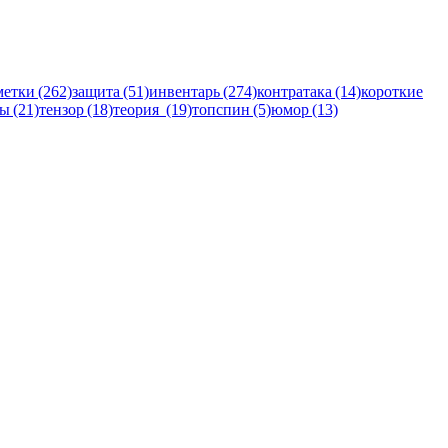
метки (262)
защита (51)
инвентарь (274)
контратака (14)
короткие
ы (21)
тензор (18)
теория (19)
топспин (5)
юмор (13)