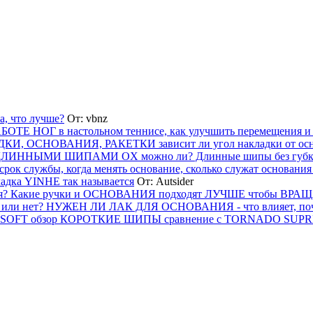
а, что лучше?
От:
vbnz
Е НОГ в настольном теннисе, как улучшить перемещения и
ДКИ, ОСНОВАНИЯ, РАКЕТКИ зависит ли угол накладки от ос
ЛИННЫМИ ШИПАМИ OX можно ли? Длинные шипы без губки
лужбы, когда менять основание, сколько служат основания 
ладка YINHE так называется
От:
Autsider
ся? Какие ручки и ОСНОВАНИЯ подходят ЛУЧШЕ чтобы ВРАЩ
 нет? НУЖЕН ЛИ ЛАК ДЛЯ ОСНОВАНИЯ - что влияет, почем
SOFT обзор КОРОТКИЕ ШИПЫ сравнение с TORNADO SUPRE