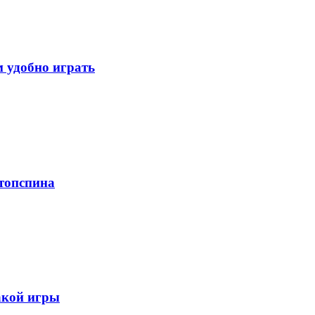
 удобно играть
 топспина
акой игры