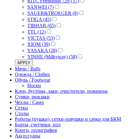
RITC Friendship 729 (37)
SANWEI (7)
SAUER&TROEGER (8)
STIGA (45)
TIBHAR (65)
TTL (12)
VICTAS (53)
XIOM (39)
YASAKA (28)
YINHE (Milkyway) (58)
APPLY
Мячи / Balls
Одежда / Clothes
Обувь / Footwear
Носки
Клеи, бустеры, лаки, очистители, ножницы
Сумки, рюкзаки
Чехлы / Cases
Сетки
Столы
Роботы (пушки), сетки-ловушки и сачки для БКМ
Борты, счетчики, пол
Книги, полиграфия
Аксессуары