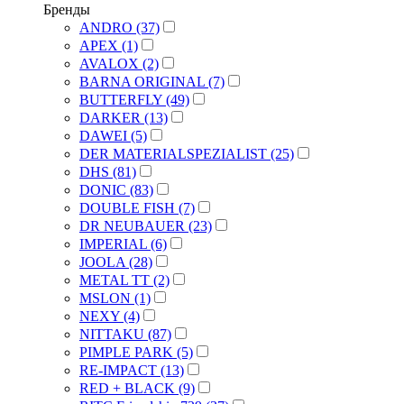
Бренды
ANDRO (37)
APEX (1)
AVALOX (2)
BARNA ORIGINAL (7)
BUTTERFLY (49)
DARKER (13)
DAWEI (5)
DER MATERIALSPEZIALIST (25)
DHS (81)
DONIC (83)
DOUBLE FISH (7)
DR NEUBAUER (23)
IMPERIAL (6)
JOOLA (28)
METAL TT (2)
MSLON (1)
NEXY (4)
NITTAKU (87)
PIMPLE PARK (5)
RE-IMPACT (13)
RED + BLACK (9)