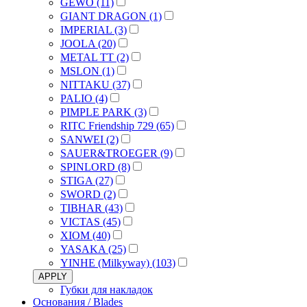
GEWO (11)
GIANT DRAGON (1)
IMPERIAL (3)
JOOLA (20)
METAL TT (2)
MSLON (1)
NITTAKU (37)
PALIO (4)
PIMPLE PARK (3)
RITC Friendship 729 (65)
SANWEI (2)
SAUER&TROEGER (9)
SPINLORD (8)
STIGA (27)
SWORD (2)
TIBHAR (43)
VICTAS (45)
XIOM (40)
YASAKA (25)
YINHE (Milkyway) (103)
APPLY
Губки для накладок
Основания / Blades