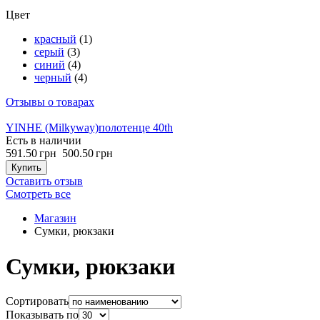
Цвет
красный
(1)
серый
(3)
синий
(4)
черный
(4)
Отзывы о товарах
YINHE (Milkyway)
полотенце 40th
Есть в наличии
591.50 грн
500.50 грн
Купить
Оставить отзыв
Cмотреть все
Магазин
Сумки, рюкзаки
Сумки, рюкзаки
Сортировать
Показывать по