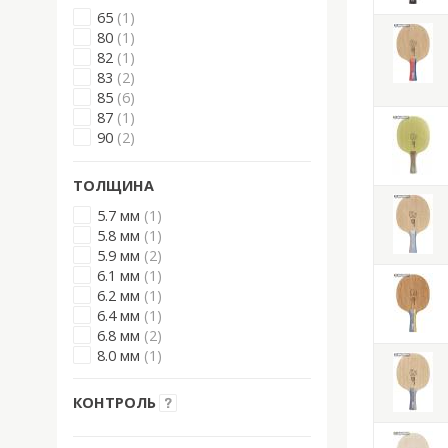
65
(1)
80
(1)
82
(1)
83
(2)
85
(6)
87
(1)
90
(2)
ТОЛЩИНА
5.7 мм
(1)
5.8 мм
(1)
5.9 мм
(2)
6.1 мм
(1)
6.2 мм
(1)
6.4 мм
(1)
6.8 мм
(2)
8.0 мм
(1)
КОНТРОЛЬ