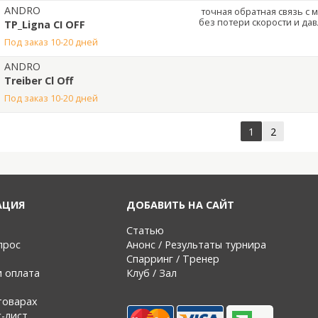
ANDRO
точная обратная связь с 
без потери скорости и да
TP_Ligna CI OFF
под заказ 10-20 дней
ANDRO
Treiber Cl Off
под заказ 10-20 дней
1
2
АЦИЯ
ДОБАВИТЬ НА САЙТ
Статью
прос
Анонс / Результаты турнира
Спарринг / Тренер
и оплата
Клуб / Зал
товарах
с-лист