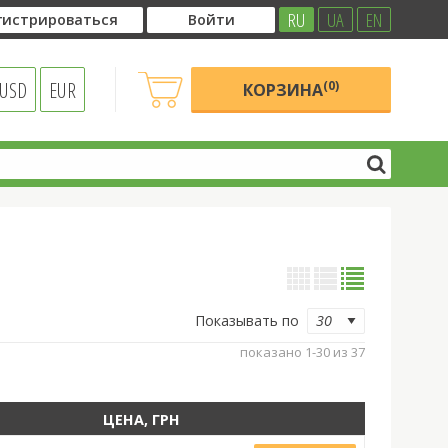
RU
UA
EN
гистрироваться
Войти
USD
EUR
(0)
КОРЗИНА
Показывать по
показано 1-30 из 37
ЦЕНА, ГРН