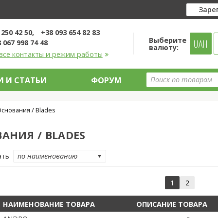
Заре
 250 42 50
+38 093 654 82 83
Выберите
UAH
 067 998 74 48
валюту:
все контакты и режим работы
 И СТАТЬИ
ФОРУМ
снования / Blades
АНИЯ / BLADES
ать
1
2
НАИМЕНОВАНИЕ ТОВАРА
ОПИСАНИЕ ТОВАРА