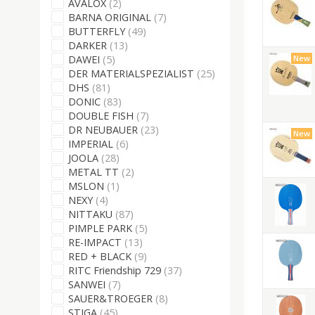
AVALOX
(2)
BARNA ORIGINAL
(7)
BUTTERFLY
(49)
DARKER
(13)
DAWEI
(5)
New
DER MATERIALSPEZIALIST
(25)
DHS
(81)
DONIC
(83)
DOUBLE FISH
(7)
DR NEUBAUER
(23)
New
IMPERIAL
(6)
JOOLA
(28)
METAL TT
(2)
MSLON
(1)
NEXY
(4)
NITTAKU
(87)
PIMPLE PARK
(5)
RE-IMPACT
(13)
RED + BLACK
(9)
RITC Friendship 729
(37)
SANWEI
(7)
SAUER&TROEGER
(8)
STIGA
(45)