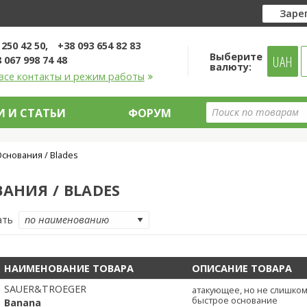
Заре
 250 42 50
+38 093 654 82 83
Выберите
UAH
 067 998 74 48
валюту:
все контакты и режим работы
 И СТАТЬИ
ФОРУМ
снования / Blades
АНИЯ / BLADES
ать
НАИМЕНОВАНИЕ ТОВАРА
ОПИСАНИЕ ТОВАРА
SAUER&TROEGER
атакующее, но не слишко
быстрое основание
Banana