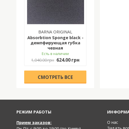
BARNA ORIGINAL
Absorbtion Sponge black -
демпфирующая губка
черная
Есть в наличии
624.00 грн
1,040.00 грн
CМОТРЕТЬ ВСЕ
РЕЖИМ РАБОТЫ
ИНФОРМ
О нас
Прием заказов:
Задать во
Пн-Пт: с 9:00 до 19:00 (по Киеву)