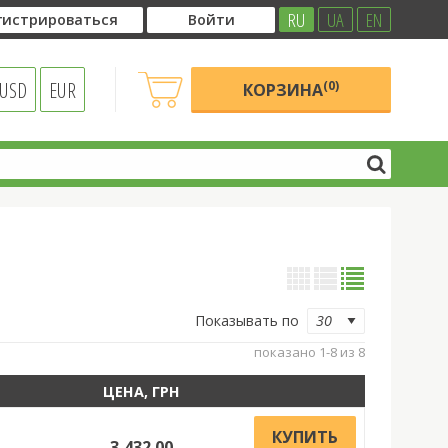
RU
UA
EN
гистрироваться
Войти
USD
EUR
(0)
КОРЗИНА
Показывать по
показано 1-8 из 8
ЦЕНА, ГРН
м
КУПИТЬ
3,432.00