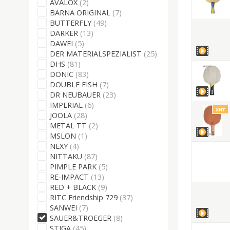
AVALOX
(2)
BARNA ORIGINAL
(7)
BUTTERFLY
(49)
DARKER
(13)
DAWEI
(5)
DER MATERIALSPEZIALIST
(25)
DHS
(81)
DONIC
(83)
DOUBLE FISH
(7)
DR NEUBAUER
(23)
IMPERIAL
(6)
хит
JOOLA
(28)
METAL TT
(2)
MSLON
(1)
NEXY
(4)
NITTAKU
(87)
PIMPLE PARK
(5)
RE-IMPACT
(13)
RED + BLACK
(9)
RITC Friendship 729
(37)
SANWEI
(7)
SAUER&TROEGER
(8)
STIGA
(45)