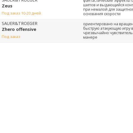
фантастические эффекты 
шипов и выдающийся кон
Zeus
при немалой для защитно
под заказ 10-20 дней
основания скорости
SAUER&TROEGER
ориентировано на враще
быструю атакующую игру 
Zhero offensive
чрезвычайно чувствител
под заказ
манере