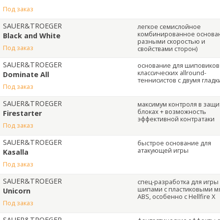
под заказ
SAUER&TROEGER
легкое семислойное
комбинированное основан
Black and White
разными скоростью и
под заказ
свойствами сторон)
SAUER&TROEGER
основание для шиповиков
классических allround-
Dominate All
теннисистов с двумя глад
под заказ
SAUER&TROEGER
максимум контроля в защи
блоках + возможность
Firestarter
эффективной контратаки
под заказ
SAUER&TROEGER
быстрое основание для
атакующей игры
Kasalla
под заказ
SAUER&TROEGER
спец-разработка для игры
шипами с пластиковыми м
Unicorn
ABS, особенно с Hellfire X
под заказ
SAUER&TROEGER