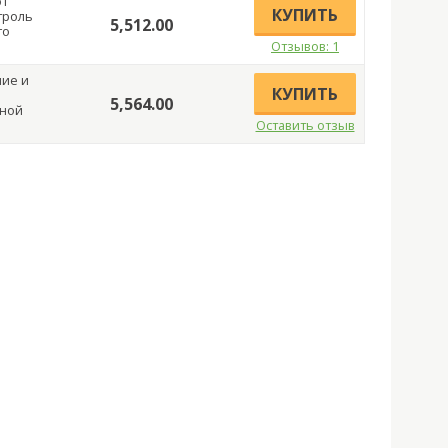
от
КУПИТЬ
троль
5,512.00
го
Отзывов: 1
ние и
КУПИТЬ
в
5,564.00
ьной
Оставить отзыв