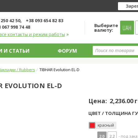
Заре
 250 42 50
+38 093 654 82 83
Выберите
UAH
 067 998 74 48
валюту:
все контакты и режим работы
 И СТАТЬИ
ФОРУМ
акладки / Rubbers
TIBHAR Evolution EL-D
R EVOLUTION EL-D
Цена:
2,236.00 
ЦВЕТ / ТОЛЩИНА ГУ
красный
2.0
2.2
- под зака