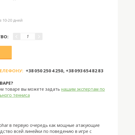
з 10-20 дней
ВО:
ТЕЛЕФОНУ:
+38 050 250 4 250, +38 093 654 82 83
ВАРЕ?
ом товаре вы можете задать
нашим экспертам по
ьного тенниса
Tibhar в первую очередь как мощные атакующие
ство всей линейки по поведению в игре с