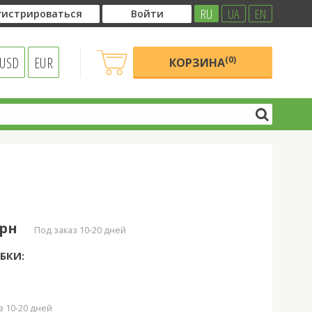
RU
UA
EN
гистрироваться
Войти
USD
EUR
(0)
КОРЗИНА
грн
под заказ 10-20 дней
БКИ:
з 10-20 дней