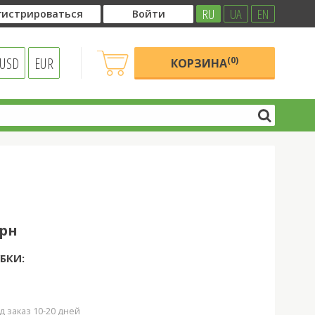
RU
UA
EN
гистрироваться
Войти
USD
EUR
(0)
КОРЗИНА
грн
БКИ:
д заказ 10-20 дней