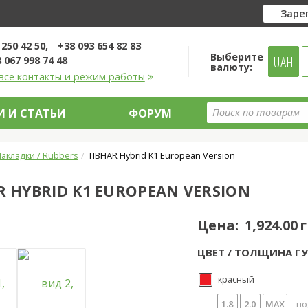
Заре
 250 42 50
+38 093 654 82 83
Выберите
UAH
 067 998 74 48
валюту:
все контакты и режим работы
 И СТАТЬИ
ФОРУМ
акладки / Rubbers
TIBHAR Hybrid K1 European Version
R HYBRID K1 EUROPEAN VERSION
Цена:
1,924.00 
ЦВЕТ / ТОЛЩИНА ГУ
красный
1.8
2.0
MAX
- по