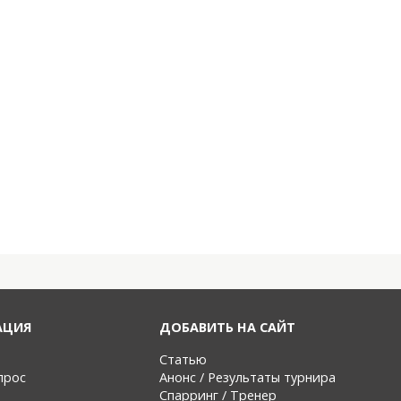
АЦИЯ
ДОБАВИТЬ НА САЙТ
Статью
прос
Анонс / Результаты турнира
Спарринг / Тренер