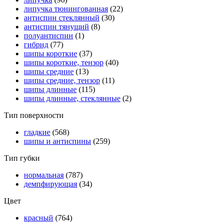
липучка тюнингованная
(22)
антиспин стеклянный
(30)
антиспин тянущий
(8)
полуантиспин
(1)
гибрид
(77)
шипы короткие
(37)
шипы короткие, тензор
(40)
шипы средние
(13)
шипы средние, тензор
(11)
шипы длинные
(115)
шипы длинные, стеклянные
(2)
Тип поверхности
гладкие
(568)
шипы и антиспины
(259)
Тип губки
нормальная
(787)
демпфирующая
(34)
Цвет
красный
(764)