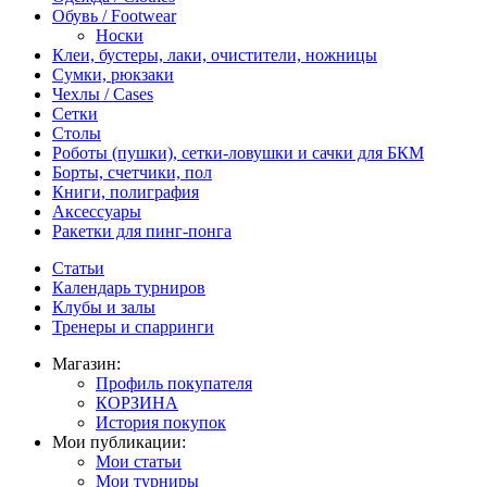
Обувь / Footwear
Носки
Клеи, бустеры, лаки, очистители, ножницы
Сумки, рюкзаки
Чехлы / Cases
Сетки
Столы
Роботы (пушки), сетки-ловушки и сачки для БКМ
Борты, счетчики, пол
Книги, полиграфия
Аксессуары
Ракетки для пинг-понга
Статьи
Календарь турниров
Клубы и залы
Тренеры и спарринги
Магазин:
Профиль покупателя
КОРЗИНА
История покупок
Мои публикации:
Мои статьи
Мои турниры