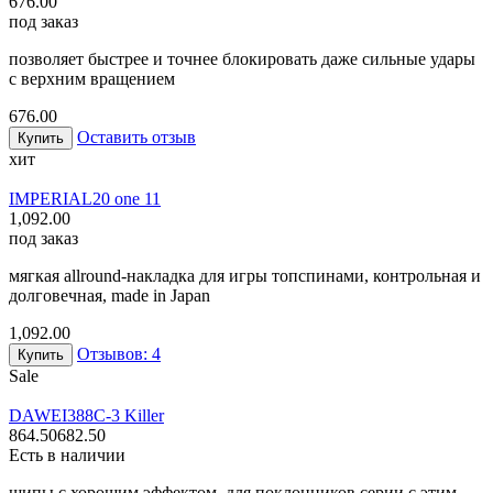
676.00
под заказ
позволяет быстрее и точнее блокировать даже сильные удары
с верхним вращением
676.00
Оставить отзыв
Купить
хит
IMPERIAL
20 one 11
1,092.00
под заказ
мягкая allround-накладка для игры топспинами, контрольная и
долговечная, made in Japan
1,092.00
Отзывов: 4
Купить
Sale
DAWEI
388C-3 Killer
864.50
682.50
Есть в наличии
шипы с хорошим эффектом, для поклонников серии с этим