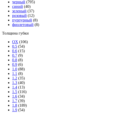
черный
(795)
синий
(40)
зеленый
(37)
розовый
(12)
пурпурный
(8)
фиолетовый
(8)
Толщина губки
OX
(106)
0.5
(54)
0.6
(15)
0.7
(9)
0.8
(8)
0.9
(6)
1.0
(88)
1.1
(8)
1.2
(35)
1.3
(40)
1.4
(13)
1.5
(116)
1.6
(34)
1.7
(39)
1.8
(189)
1.9
(54)