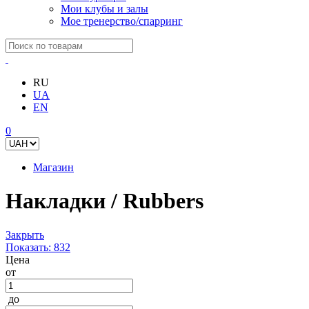
Мои клубы и залы
Мое тренерство/спарринг
RU
UA
EN
0
Магазин
Накладки / Rubbers
Закрыть
Показать:
832
Цена
от
до