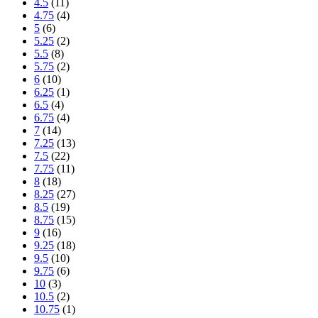
4.5
(11)
4.75
(4)
5
(6)
5.25
(2)
5.5
(8)
5.75
(2)
6
(10)
6.25
(1)
6.5
(4)
6.75
(4)
7
(14)
7.25
(13)
7.5
(22)
7.75
(11)
8
(18)
8.25
(27)
8.5
(19)
8.75
(15)
9
(16)
9.25
(18)
9.5
(10)
9.75
(6)
10
(3)
10.5
(2)
10.75
(1)