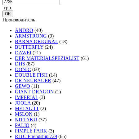
грн
Производитель
ANDRO
(40)
ARMSTRONG
(9)
BARNA ORIGINAL
(18)
BUTTERFLY
(24)
DAWEI
(21)
DER MATERIALSPEZIALIST
(61)
DHS
(87)
DONIC
(60)
DOUBLE FISH
(14)
DR NEUBAUER
(47)
GEWO
(11)
GIANT DRAGON
(1)
IMPERIAL
(3)
JOOLA
(20)
METAL TT
(2)
MSLON
(1)
NITTAKU
(37)
PALIO
(4)
PIMPLE PARK
(3)
RITC Friendship 729
(65)