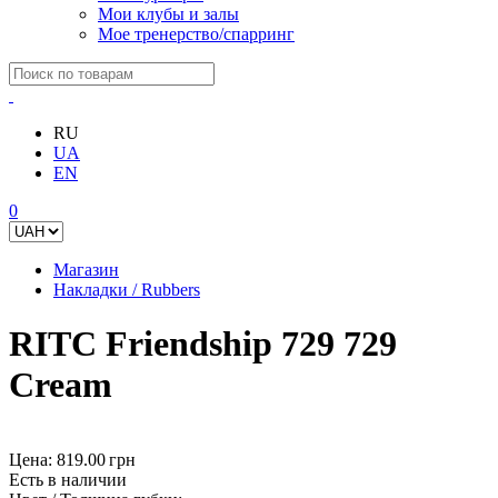
Мои клубы и залы
Мое тренерство/спарринг
RU
UA
EN
0
Магазин
Накладки / Rubbers
RITC Friendship 729 729
Cream
Цена:
819.00 грн
Есть в наличии