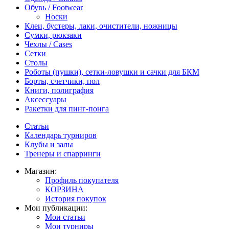
Обувь / Footwear
Носки
Клеи, бустеры, лаки, очистители, ножницы
Сумки, рюкзаки
Чехлы / Cases
Сетки
Столы
Роботы (пушки), сетки-ловушки и сачки для БКМ
Борты, счетчики, пол
Книги, полиграфия
Аксессуары
Ракетки для пинг-понга
Статьи
Календарь турниров
Клубы и залы
Тренеры и спарринги
Магазин:
Профиль покупателя
КОРЗИНА
История покупок
Мои публикации:
Мои статьи
Мои турниры