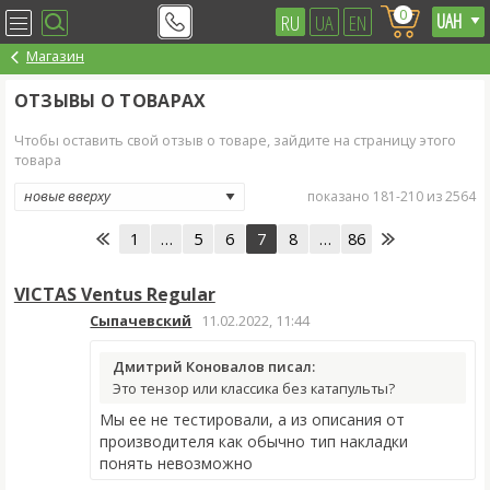
0
RU
UA
EN
Магазин
ОТЗЫВЫ О ТОВАРАХ
Чтобы оставить свой отзыв о товаре, зайдите на страницу этого
товара
показано 181-210 из 2564
1
…
5
6
7
8
…
86
VICTAS Ventus Regular
Сыпачевский
11.02.2022, 11:44
Дмитрий Коновалов писал:
Это тензор или классика без катапульты?
Мы ее не тестировали, а из описания от
производителя как обычно тип накладки
понять невозможно