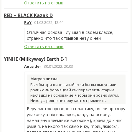
Ответить на отзыв
RED + BLACK Kazak D
RoY
01.02.2022, 12:44
Отличная основа - лучшая в своем классе,
странно что так отзывов нету о ней.
Ответить на отзыв
YINHE (Milkyway) Earth E-1
Autsider
30.01.2022, 20:03
Maryen писал:
Был бы признательный если бы вы выпустили
ролик с информацией как переклеить старые
накладки на основание, чтобы они ровно лягли.
Никогда ровно не получается приклеить.
Беру листок прозорого пластику, п/е чи прозору
упаковку з-під накладок, кладу на основу,
намащену клеєм(вже висохлим), краєм до кінця
руків'я, на нього так само н-ку, "прицілююсь",