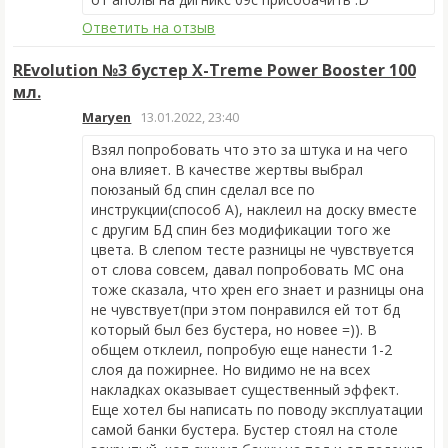
Ответить на отзыв
REvolution №3 бустер X-Treme Power Booster 100
мл.
Maryen
13.01.2022, 23:40
Взял попробовать что это за штука и на чего
она влияет. В качестве жертвы выбрал
поюзаный
бд спин сделал все по
инструкции(способ А), наклеил на доску вместе
с другим БД спин без модификации того же
цвета. В слепом тесте разницы не чувствуется
от слова совсем, давал попробовать МС
она
тоже сказала, что хрен его знает и разницы она
не чувствует(при этом понравился ей
тот бд
который был без бустера, но новее =)
)
.
В
общем отклеил, попробую еще нанести 1-2
слоя да пожирнее. Но видимо не на всех
накладках оказывает существенный эффект.
Еще хотел бы написать по поводу эксплуатации
самой банки бустера. Бустер стоял на столе