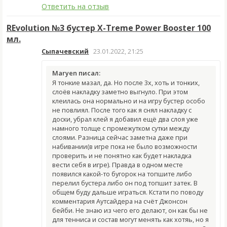
Ответить на отзыв
REvolution №3 бустер X-Treme Power Booster 100
мл.
Сыпачевский
23.01.2022, 21:25
Maryen писал:
Я тонкие мазал, да. Но после 3х, хоть и тонких,
слоёв накладку заметно выгнуло. При этом
клеилась она нормально и на игру бустер особо
не повлиял. После того как я снял накладку с
доски, убрал клей я добавил ещё два слоя уже
намного толще с промежутком сутки между
слоями. Разница сейчас заметна даже при
набивании(в игре пока не было возможности
проверить и не понятно как будет накладка
вести себя в игре). Правда в одном месте
появился какой-то бугорок на топшите либо
перелил бустера либо он под топшит затек. В
общем буду дальше играться. Кстати по поводу
комментария Аутсайдера на счёт Джонсон
бейби. Не знаю из чего его делают, он как бы не
для тенниса и состав могут менять как хотяь, но я