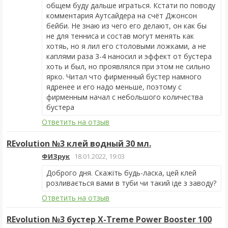
общем буду дальше играться. Кстати по поводу
комментария Аутсайдера на счёт Джонсон
бейби. Не знаю из чего его делают, он как бы
не для тенниса и состав могут менять как
хотяь, но я лил его столовыми ложками, а не
каплями раза 3-4 наносил и эффект от бустера
хоть и был, но проявлялся при этом не сильно
ярко. Читал что фирменный бустер намного
ядренее и его надо меньше, поэтому с
фирменным начал с небольшого количества
бустера
Ответить на отзыв
REvolution №3 клей водный 30 мл.
ФИЗрук
18.01.2022, 19:03
Доброго дня. Скажіть будь-ласка, цей клей
розливається вами в туби чи такий іде з заводу?
Ответить на отзыв
REvolution №3 бустер X-Treme Power Booster 100