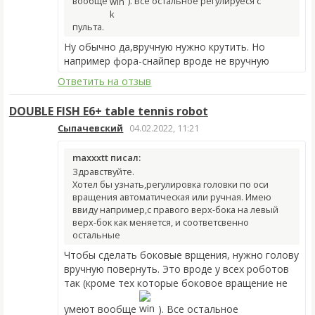
вообще
). Все остальное регулируеся с
пульта.
Ну обычно да,вручную нужно крутить. Но
например фора-снайпер вроде не вручную
Ответить на отзыв
DOUBLE FISH E6+ table tennis robot
Сыпачевский
04.02.2022, 11:21
maxxxtt писал:
Здравствуйте.
Хотел бы узнать,регулировка головки по оси
вращения автоматическая или ручная. Имею
ввиду например,с правого верх-бока на левый
верх-бок как меняется, и соответсвенно
остальные
Чтобы сделать боковые врщения, нужно голову
вручную повернуть. Это вроде у всех роботов
так (кроме тех которые боковое вращение не
умеют вообще
). Все остальное