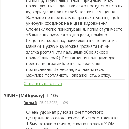
потім підтягую плівку, знов "прицілюю" н-ку,
прикотую "низ" і далі так само поступово всю н-
ку, коригуючи при потребі незначні зміщення.
Важливо не перетиснути при накатуванні, щоб
уникнути сходинок на н-ці і її видовження.
Спочатку легке прикотування, потім ступінчасте
збільшення зусилля зо два рази, помірно.
Якщо н-ка коротша, приклеювання починати з
маківки. Вужчу н-ку можна "розкатати" чи
злегка розтягнути пальцями(обов'язково
приклеївши край). Розтягнення пальцями дає
неестетичні заглиблення на краях від
притиснення. Це нескладно, навчитесь.
Важлива терплячість і виваженість. Успіху.
Ответить на отзыв
YINHE (Milkyway) T-10s
RomaB
25.01.2022, 11:29
Очень удобная ручка за счет толстого
центрального слоя. Легкое, быстрое. Слева К.О.
1,5мм встали отлично, справа наклеил XIOM