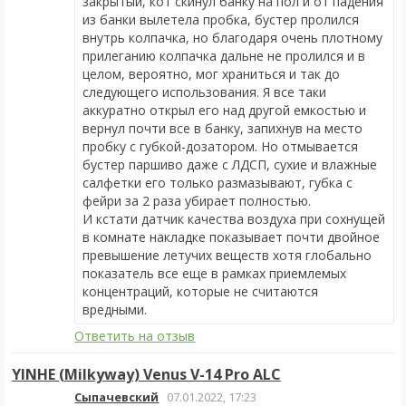
закрытый, кот скинул банку на пол и от падения
из банки вылетела пробка, бустер пролился
внутрь колпачка, но благодаря очень плотному
прилеганию колпачка дальне не пролился и в
целом, вероятно, мог храниться и так до
следующего использования. Я все таки
аккуратно открыл его над другой емкостью и
вернул почти все в банку, запихнув на место
пробку с
губкой-дозатором
. Но отмывается
бустер паршиво даже с ЛДСП, сухие и влажные
салфетки его только размазывают, губка с
фейри за 2 раза убирает полностью.
И кстати датчик качества воздуха при сохнущей
в комнате накладке показывает почти двойное
превышение летучих веществ хотя глобально
показатель все еще в рамках приемлемых
концентраций, которые не считаются
вредными.
Ответить на отзыв
YINHE (Milkyway) Venus V-14 Pro ALC
Сыпачевский
07.01.2022, 17:23