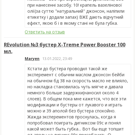
при нанесенні засобу. 10! крапель вазелінової
олії(за суттю "натуральний" джонсон, наліпили
етикетку і додали запах) ВЖЕ дають відчутний
ефект, якою б і в якому стані не була губка.
Ответить на отзыв
REvolution №3 бустер X-Treme Power Booster 100
мл.
Maryen
13.01.2022, 23:49
Кстати до бустера проводил такой же
эксперемент с обычнм маслом джонсон бейби
на обычном бд 38 на скорость масло не влияло,
но накладка становилась чуть мягче и давала
немного больше задержки(наносил около 4
слоев). В общем пока мне кажется, что все эти
модификации и бустеры от лукавого и играть
можно и 39 аполой без бустера спокойно.
Жажда эксперементов проснулась, когда я
попробовал поиграть дигниксом 09с и понял
какой может быть губка... Вот бы еще топшит
от аполы на дигникс 09с присобачить :D