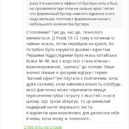
раза 3-4 наносил и эффект от бустера хоть и был,
но проявлялся при этом не сильно ярко. Читал
что фирменный бустер намного ядренее и его
надо меньше, поэтому с фирменным начал с
небольшого количества бустера
Столовими? Такі да, час іде, технології
змінюються...)) Років 10-12 тому я починав із
чайних ложок, потім перейшов на краплі, бо
потрібно було керувати дозами і ефектом.
Першими піддослідними була якась китайська
Ясака 46-48, яка з жорсткої стала м'якою і
важкокерованою, "шилась" до основи. Лише
значно пізніше я зрозумів відгуки і термін
"ватний ефект"(не плутати з політичним, хоча
дуже схожим), коли завелика кількість олії(будь-
якої) фактично може спричинити явище
пересичення губки і втрату її якостей і н-ки в
цілому. Що трохи зберігає, то це виниклий
надмірний натяг верхнього листа.
А варіантів крім вазелінової для джонсона ніби
й нема, хоча знову ж технології...
Ответить на отзыв