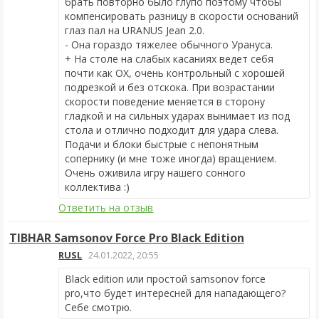
брать повторно было глупо поэтому чтобы
компенсировать разницу в скорости оснований
глаз пал на URANUS Jean 2.0.
- Она гораздо тяжелее обычного Урануса.
+ На столе на слабых касаниях ведет себя
почти как ОХ, очень контрольный с хорошей
подрезкой и без отскока. При возрастании
скорости поведение меняется в сторону
гладкой и на сильных ударах вынимает из под
стола и отлично подходит для удара слева.
Подачи и блоки быстрые с непонятным
сопернику (и мне тоже иногда) вращением.
Очень оживила игру нашего сонного
коллектива :)
Ответить на отзыв
TIBHAR Samsonov Force Pro Black Edition
RUSL
24.01.2022, 20:55
Black edition или простой samsonov force
pro,что будет интересней для нападающего?
Себе смотрю.