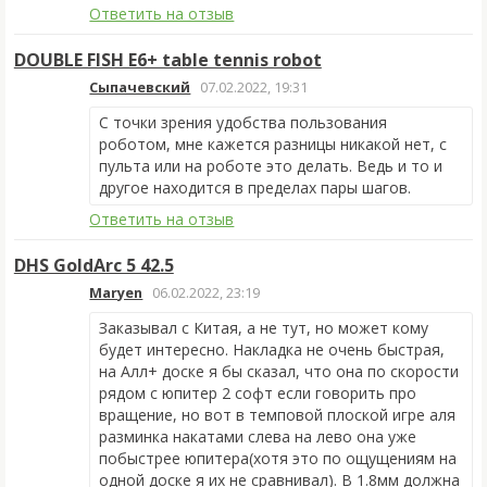
Ответить на отзыв
DOUBLE FISH E6+ table tennis robot
Сыпачевский
07.02.2022, 19:31
С точки зрения удобства пользования
роботом, мне кажется разницы никакой нет, с
пульта или на роботе это делать. Ведь и то и
другое находится в пределах пары шагов.
Ответить на отзыв
DHS GoldArc 5 42.5
Maryen
06.02.2022, 23:19
Заказывал с Китая, а не тут, но может кому
будет интересно. Накладка не очень быстрая,
на Алл+ доске я бы сказал, что она по скорости
рядом с юпитер 2 софт если говорить про
вращение, но вот в темповой плоской игре аля
разминка накатами слева на лево она уже
побыстрее юпитера(хотя это по ощущениям на
одной доске я их не сравнивал). В 1.8мм должна