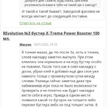
Доброго дня. Скажіть будь-ласка, цей клей
розливається вами в туби чи такий іде з заводу?
И такой и такой бывает. Заводской фасовки не
всегда хватает до следующей поставки.
Ответить на отзыв
REvolution №3 бустер X-Treme Power Booster 100
мл.
Maryen
18.01.2022, 19:13
Я тонкие мазал, да. Но после 3х, хоть и тонких,
слоёв накладку заметно выгнуло. При этом
клеилась она нормально и на игру бустер особо
не повлиял. После того как я снял накладку с
доски, убрал клей я добавил ещё два слоя уже
намного толще с промежутком сутки между
слоями. Разница сейчас заметна даже при
набивании(в игре пока не было возможности
проверить и не понятно как будет накладка
вести себя в игре). Правда в одном месте
появился какой-то бугорок на топшите либо
перелил бустера либо он под топшит затек. В