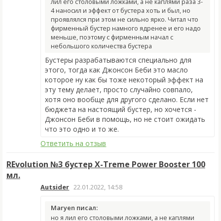
лил его столовыми ложками, а не каплями раза 3-
4 наносил и эффект от бустера хоть и был, но
проявлялся при этом не сильно ярко. Читал что
фирменный бустер намного ядренее и его надо
меньше, поэтому с фирменным начал с
небольшого количества бустера
Бустеры разрабатываются специально для
этого, тогда как Джонсон Беби это масло
которое ну как бы тоже некоторый эффект на
эту тему делает, просто случайно совпало,
хотя оно вообще для другого сделано. Если нет
бюджета на настоящий бустер, но хочется -
Джонсон Беби в помощь, но не стоит ожидать
что это одно и то же.
Ответить на отзыв
REvolution №3 бустер X-Treme Power Booster 100
мл.
Autsider
22.01.2022, 14:58
Maryen писал:
но я лил его столовыми ложками, а не каплями