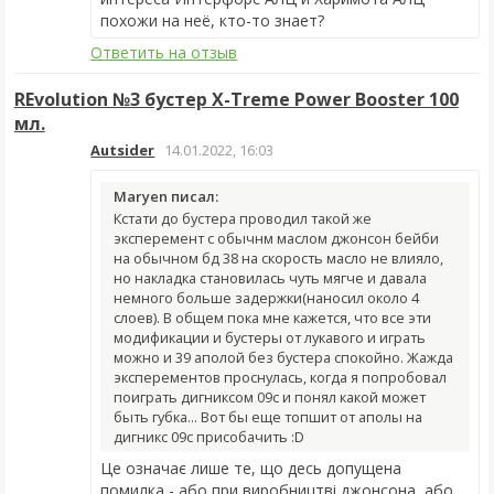
похожи на неё, кто-то знает?
Ответить на отзыв
REvolution №3 бустер X-Treme Power Booster 100
мл.
Autsider
14.01.2022, 16:03
Maryen писал:
Кстати до бустера проводил такой же
эксперемент с обычнм маслом джонсон бейби
на обычном бд 38 на скорость масло не влияло,
но накладка становилась чуть мягче и давала
немного больше задержки(наносил около 4
слоев). В общем пока мне кажется, что все эти
модификации и бустеры от лукавого и играть
можно и 39 аполой без бустера спокойно. Жажда
эксперементов проснулась, когда я попробовал
поиграть дигниксом 09с и понял какой может
быть губка... Вот бы еще топшит от аполы на
дигникс 09с присобачить :D
Це означає лише те, що десь допущена
помилка - або при виробництві джонсона, або