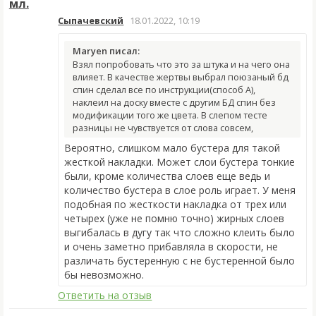
мл.
Сыпачевский
18.01.2022, 10:19
Maryen писал:
Взял попробовать что это за штука и на чего она
влияет. В качестве жертвы выбрал
поюзаный бд
спин сделал все по инструкции(способ А),
наклеил на доску вместе с другим БД спин без
модификации того же цвета. В слепом тесте
разницы не чувствуется от слова совсем,
Вероятно, слишком мало бустера для такой
жесткой накладки. Может слои бустера тонкие
были, кроме количества слоев еще ведь и
количество бустера в слое роль играет. У меня
подобная по жесткости накладка от трех или
четырех (уже не помню точно) жирных слоев
выгибалась в дугу так что сложно клеить было
и очень заметно прибавляла в скорости, не
различать бустеренную с не бустеренной было
бы невозможно.
Ответить на отзыв