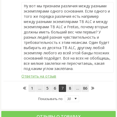
Ну вот мы признаем различия между разными
экземплярами одного основания. Если одного и
того же порядка различия есть например
между разными экземплярами TB ALC и между
экземплярами TB ALC и Freitas, почему вторые
должны иметь больший вес чем первые? У
разных людей разная чувствительность и
требовательность к этим нюансам. Один будет
выбирать из десятка TB ALC, другому любой
экземпляр любого из всей этой банды похожих
оснований подойдет. Всё на всех не обобщишь,
все мелкие заклепки не пересчитаешь, какая
под каким углом заклёпана.
Ответить на отзыв
1
…
5
6
7
8
…
86
Показывать по
ОТЗЫВЫ О ТОВАРАХ