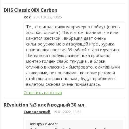
DHS Classic 08X Carbon
RoY
20.01.2022, 13:25
Те , кто играл хьюком примерно поймут (очень
жесткая основа ). dhs в этом плане мягче и не
кажется жесткой , вибрация дает очень
сильное усиление в атакующей игре , хурика
националка простая 39 губкой стала идеально.
Шипы пока пробую разные пока пробовал
монтер голден слабо тянущие , в блоки
отлично в классике - быстровато, с активными
атакерами, не новечками , которые резкие и
стабтльно играют по вам , будут проблемы с
вылетом. Основа очень понравилась.
Ответить на отзыв
REvolution №3 клей водный 30 мл.
Сыпачевский
19.01.2022, 13:51
ФИЗрук писал: