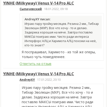
YINHE (Milkyway) Venus V-14 Pro ALC
Сыпачевский
18.01.2022, 09:18
AndreyXY писал:
Играю пару-тройку месяцев. Резина 2 мм., Тибхар
Эволюшн (МХР). Все что хочу - то и делаю.
Задержка хорошая на мяче. Завтра поставлю
МАКСЫ поиграю ими. Чисто ради интереса
Интерфорс АЛЦ и Харимота АЛЦ похожи на неё,
кто-то знает?
Я поспрашивал, Харимото - из той же оперы,
только чуть помедленнее.
Ответить на отзыв
YINHE (Milkyway) Venus V-14 Pro ALC
AndreyXY
17.01.2022, 20:10
Играю пару-тройку месяцев. Резина 2 мм.,
Тибхар Эволюшн (МХР). Все что хочу - то и
делаю. Задержка хорошая на мяче. Завтра
поставлю МАКСЫ поиграю ими. Чисто ради
интереса Интерфорс АЛЦ и Харимота АЛЦ