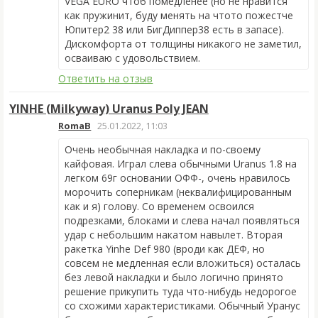
VEGA EURO чтоб помедленее (но не нравится
как пружинит, буду менять на чтото пожестче
Юпитер2 38 или БигДиппер38 есть в запасе).
Дискомфорта от толщины никакого не заметил,
осваиваю с удовольствием.
Ответить на отзыв
YINHE (Milkyway) Uranus Poly JEAN
RomaB
25.01.2022, 11:03
Очень необычная накладка и по-своему
кайфовая. Играл слева обычными Uranus 1.8 на
легком 69г основании ОФФ-, очень нравилось
морочить соперникам (неквалифицированным
как и я) голову. Со временем освоился
подрезками, блоками и слева начал появляться
удар с небольшим накатом навылет. Вторая
ракетка Yinhe Def 980 (вроди как ДЕФ, но
совсем не медленная если вложиться) осталась
без левой накладки и было логично принято
решение прикупить туда что-нибудь недорогое
со схожими характеристиками. Обычный Уранус