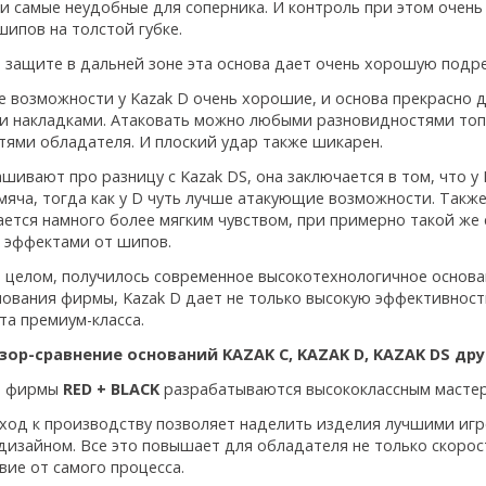
и самые неудобные для соперника. И контроль при этом очень 
шипов на толстой губке.
в защите в дальней зоне эта основа дает очень хорошую подре
 возможности у Kazak D очень хорошие, и основа прекрасно д
и накладками. Атаковать можно любыми разновидностями топ
тями обладателя. И плоский удар также шикарен.
ашивают про разницу с Kazak DS, она заключается в том, что 
мяча, тогда как у D чуть лучше атакующие возможности. Также
ается намного более мягким чувством, при примерно такой же 
эффектами от шипов.
 целом, получилось современное высокотехнологичное основан
нования фирмы, Kazak D дает не только высокую эффективность
та премиум-класса.
зор-сравнение оснований
KAZAK C, KAZAK D, KAZAK DS дру
я фирмы
RED + BLACK
разрабатываются высококлассным мастер
ход к производству позволяет наделить изделия лучшими игр
дизайном. Все это повышает для обладателя не только скорост
вие от самого процесса.