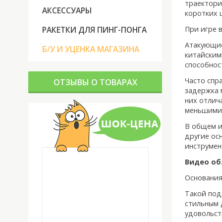
траектори
АКСЕССУАРЫ
коротких 
РАКЕТКИ ДЛЯ ПИНГ-ПОНГА
При игре 
Атакующие
Б/У И УЦЕНКА МАГАЗИНА
китайским
способнос
Часто спр
ОТЗЫВЫ О ТОВАРАХ
задержка 
них отлич
меньшими 
В общем и
другие ос
инструмен
Видео об
Основани
Такой под
стильным 
удовольст