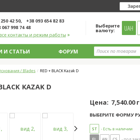
Заре
 250 42 50
+38 093 654 82 83
Выберите
UAH
 067 998 74 48
валюту:
все контакты и режим работы
 И СТАТЬИ
ФОРУМ
снования / Blades
RED + BLACK Kazak D
 BLACK KAZAK D
Цена:
7,540.00 
ВЫБЕРИТЕ ФОРМУ Р
ST
- Есть в наличии
FL
AN
CS
- под зак