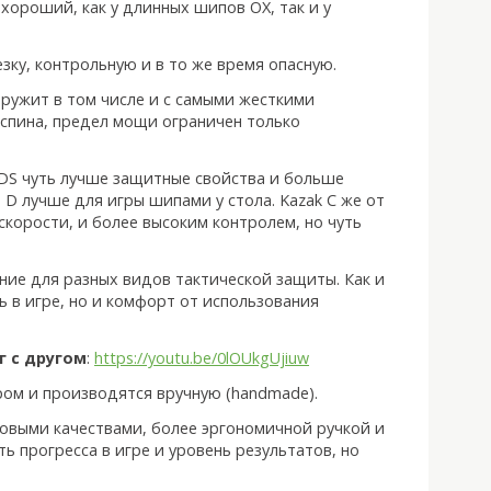
хороший, как у длинных шипов ОХ, так и у
зку, контрольную и в то же время опасную.
ружит в том числе и с самыми жесткими
спина, предел мощи ограничен только
у DS чуть лучше защитные свойства и больше
 D лучше для игры шипами у стола. Kazak C же от
скорости, и более высоким контролем, но чуть
ие для разных видов тактической защиты. Как и
 в игре, но и комфорт от использования
г с другом
:
https://youtu.be/0lOUkgUjiuw
ом и производятся вручную (handmade).
овыми качествами, более эргономичной ручкой и
ь прогресса в игре и уровень результатов, но