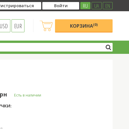
RU
UA
EN
гистрироваться
Войти
USD
EUR
(0)
КОРЗИНА
грн
Есть в наличии
УЧКИ:
аз