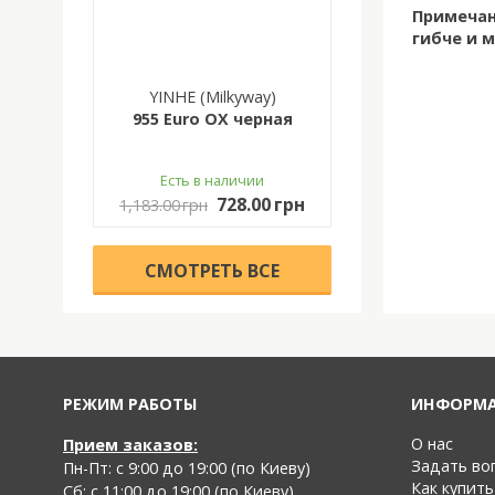
Примечан
гибче и м
YINHE (Milkyway)
955 Euro OX черная
Есть в наличии
728.00 грн
1,183.00 грн
CМОТРЕТЬ ВСЕ
РЕЖИМ РАБОТЫ
ИНФОРМ
О нас
Прием заказов:
Задать во
Пн-Пт: с 9:00 до 19:00 (по Киеву)
Как купить
Cб: с 11:00 до 19:00 (по Киеву)