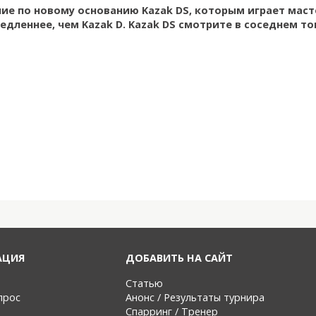
ие по новому основанию Kazak DS, которым играет масте
едленнее, чем Kazak D. Kazak DS смотрите в соседнем то
АЦИЯ
ДОБАВИТЬ НА САЙТ
Статью
прос
Анонс / Результаты турнира
Спарринг / Тренер