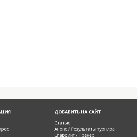
АЦИЯ
ДОБАВИТЬ НА САЙТ
Статью
прос
Анонс / Результаты турнира
Спарринг / Тренер