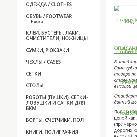
ОДЕЖДА / CLOTHES
ОБУВЬ / FOOTWEAR
Носки
КЛЕИ, БУСТЕРЫ, ЛАКИ,
ОЧИСТИТЕЛИ, НОЖНИЦЫ
ОПИСАН
СУМКИ, РЮКЗАКИ
ЧЕХЛЫ / CASES
В этой ка
Сама губк
СЕТКИ
товара по 
стало нам
СТОЛЫ
высокой це
Стандартн
РОБОТЫ (ПУШКИ), СЕТКИ-
данный м
ЛОВУШКИ И САЧКИ ДЛЯ
БКМ
После ген
ценой как
БОРТЫ, СЧЕТЧИКИ, ПОЛ
(примерно
дорогих к
КНИГИ, ПОЛИГРАФИЯ
высокий, 