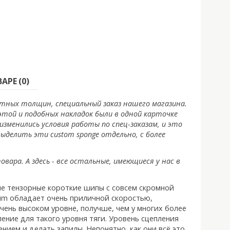
РЕ (0)
артных толщин, специальный заказ нашего магазина.
этой и подобных накладок были в одной карточке
 изменились условия работы по спец-заказам, и это
делить эти custom sponge отдельно, с более
ара. А здесь - все остальные, имеющиеся у нас в
вые тензорные короткие шипы с совсем скромной
ium обладает очень приличной скоростью,
чень высоком уровне, получше, чем у многих более
ение для такого уровня тяги. Уровень сцепления
нием и делать запилы. Непонятно, как они всё это