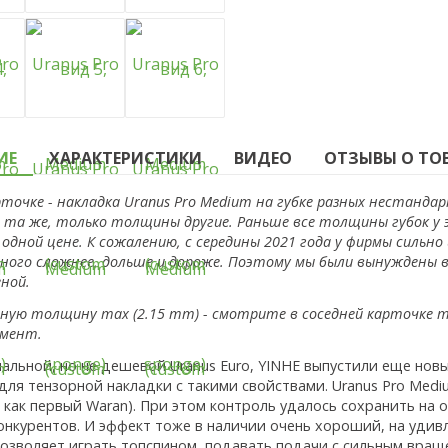
ИЕ
ХАРАКТЕРИСТИКИ
ВИДЕО
ОТЗЫВЫ О ТОВА
рточке - накладка Uranus Pro Medium на губке разных нестанд
а та же, только толщины другие. Раньше все толщины губок у 
одной цене. К сожалению, с середины 2021 года у фирмы сильно
ного сложнее, дольше и дороже. Поэтому мы были вынуждены вы
ной.
ую толщину max (2.15 mm) - смотрите в соседней карточке тов
омент.
иальной, но не дешевой Uranus Euro, YINHE выпустили еще но
 для тензорной накладки с такими свойствами. Uranus Pro Med
 как первый Waran). При этом контроль удалось сохранить на о
онкурентов. И эффект тоже в наличии очень хороший, на удивл
позволяет играть топспином, подавать подачи с сильным враще