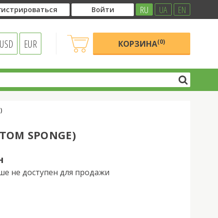
RU
UA
EN
гистрироваться
Войти
USD
EUR
(0)
КОРЗИНА
)
STOM SPONGE)
н
ше не доступен для продажи