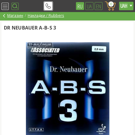
0
RU
UA
EN
Магазин
Накладки / Rubbers
DR NEUBAUER A-B-S 3