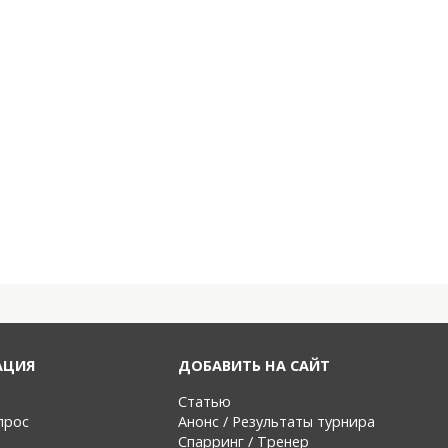
АЦИЯ
ДОБАВИТЬ НА САЙТ
Статью
прос
Анонс / Результаты турнира
Спарринг / Тренер