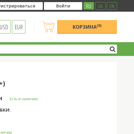
RU
UA
EN
гистрироваться
Войти
USD
EUR
(0)
КОРЗИНА
+)
н
Есть в наличии
БКИ:
наличии