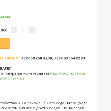
наличии
ВО:
ТЕЛЕФОНУ:
+38 050 250 4 250, +38 093 654 82 83
ВАРЕ?
ом товаре вы можете задать
нашим экспертам по
ьного тенниса
 свойствам A901 похожа на Xiom Vega Europe (Vega
) аналогом для нее и других подобных накладок