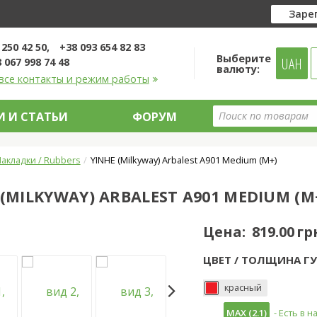
Заре
 250 42 50
+38 093 654 82 83
Выберите
UAH
 067 998 74 48
валюту:
все контакты и режим работы
 И СТАТЬИ
ФОРУМ
акладки / Rubbers
YINHE (Milkyway) Arbalest A901 Medium (M+)
 (MILKYWAY) ARBALEST A901 MEDIUM (M
Цена:
819.00 гр
ЦВЕТ / ТОЛЩИНА ГУ
красный
MAX (2.1)
- Есть в 