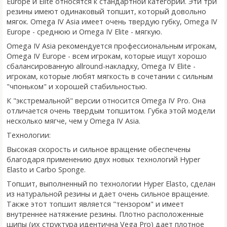
Europe и Elite относятся к стандартной категории. Эти три
резины имеют одинаковый топшит, который довольно
мягок. Omega IV Asia имеет очень твердую губку, Omega IV
Europe - среднюю и Omega IV Elite - мягкую.
Omega IV Asia рекомендуется профессиональным игрокам,
Omega IV Europe - всем игрокам, которые ищут хорошо
сбалансированную allround-накладку, Omega IV Elite -
игрокам, которые любят мягкость в сочетании с сильным
"чпоньком" и хорошей стабильностью.
К "экстремальной" версии относится Omega IV Pro. Она
отличается очень твердым топшитом. Губка этой модели
несколько мягче, чем у Omega IV Asia.
Технологии:
Высокая скорость и сильное вращение обеспечены
благодаря применению двух новых технологий Hyper
Elasto и Carbo Sponge.
Топшит, выполненный по технологии Hyper Elasto, сделан
из натуральной резины и дает очень сильное вращение.
Также этот топшит является "тензором" и имеет
внутреннее натяжение резины. Плотно расположенные
шипы (их структура идентична Vega Pro) дает плотное