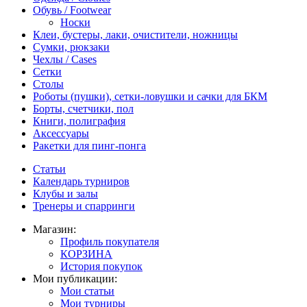
Обувь / Footwear
Носки
Клеи, бустеры, лаки, очистители, ножницы
Сумки, рюкзаки
Чехлы / Cases
Сетки
Столы
Роботы (пушки), сетки-ловушки и сачки для БКМ
Борты, счетчики, пол
Книги, полиграфия
Аксессуары
Ракетки для пинг-понга
Статьи
Календарь турниров
Клубы и залы
Тренеры и спарринги
Магазин:
Профиль покупателя
КОРЗИНА
История покупок
Мои публикации:
Мои статьи
Мои турниры