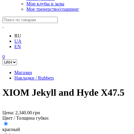
Мои клубы и залы
Мое тренерство/спарринг
RU
UA
EN
0
Магазин
Накладки / Rubbers
XIOM Jekyll and Hyde X47.5
Цена:
2,340.00 грн
Цвет / Толщина губки:
красный