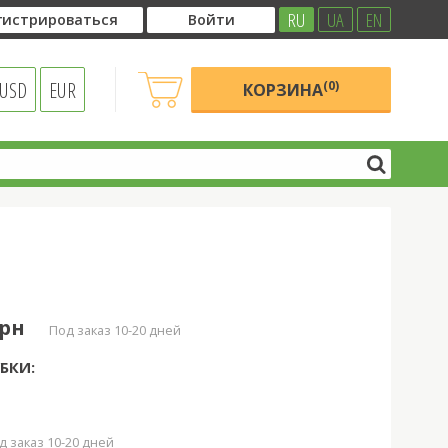
RU
UA
EN
гистрироваться
Войти
USD
EUR
(0)
КОРЗИНА
грн
под заказ 10-20 дней
БКИ:
д заказ 10-20 дней