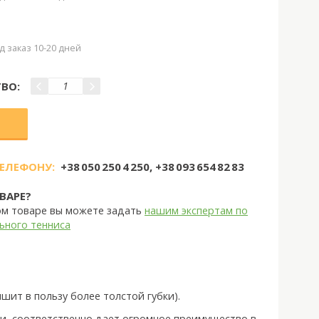
д заказ 10-20 дней
ВО:
ТЕЛЕФОНУ:
+38 050 250 4 250, +38 093 654 82 83
ВАРЕ?
ом товаре вы можете задать
нашим экспертам по
ьного тенниса
пшит в пользу более толстой губки).
и, соответственно дает огромное преимущество в