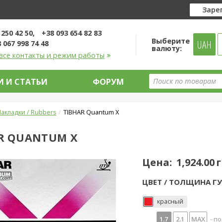
Заре
 250 42 50
+38 093 654 82 83
Выберите
UAH
 067 998 74 48
валюту:
все контакты и режим работы
 И СТАТЬИ
ФОРУМ
акладки / Rubbers
TIBHAR Quantum X
R QUANTUM X
Цена:
1,924.00 
ЦВЕТ / ТОЛЩИНА ГУ
красный
1.7
2.1
MAX
- по