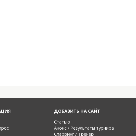
АЦИЯ
ДОБАВИТЬ НА САЙТ
Статью
прос
Анонс / Результаты турнира
Спарринг / Тренер