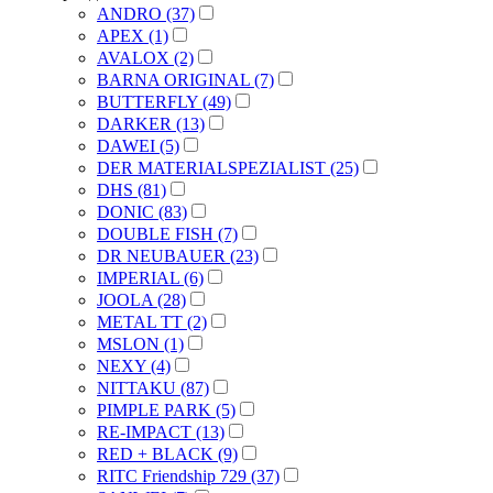
ANDRO (37)
APEX (1)
AVALOX (2)
BARNA ORIGINAL (7)
BUTTERFLY (49)
DARKER (13)
DAWEI (5)
DER MATERIALSPEZIALIST (25)
DHS (81)
DONIC (83)
DOUBLE FISH (7)
DR NEUBAUER (23)
IMPERIAL (6)
JOOLA (28)
METAL TT (2)
MSLON (1)
NEXY (4)
NITTAKU (87)
PIMPLE PARK (5)
RE-IMPACT (13)
RED + BLACK (9)
RITC Friendship 729 (37)