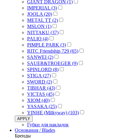
GIANT DRAGON (1)
IMPERIAL (3)
JOOLA (20)
METAL TT (2)
MSLON (1)
NITTAKU (37)
PALIO (4)
PIMPLE PARK (3)
RITC Friendship 729 (65)
SANWEI (2)
SAUER&TROEGER (9)
SPINLORD (8)
STIGA (27)
SWORD (2)
TIBHAR (43)
VICTAS (45)
XIOM (40)
YASAKA (25)
YINHE (Milkyway) (103)
APPLY
Губки для накладок
Основания / Blades
Бренды