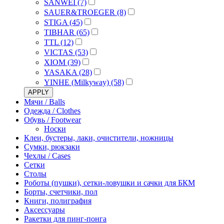
SANWEI (7)
SAUER&TROEGER (8)
STIGA (45)
TIBHAR (65)
TTL (12)
VICTAS (53)
XIOM (39)
YASAKA (28)
YINHE (Milkyway) (58)
APPLY
Мячи / Balls
Одежда / Clothes
Обувь / Footwear
Носки
Клеи, бустеры, лаки, очистители, ножницы
Сумки, рюкзаки
Чехлы / Cases
Сетки
Столы
Роботы (пушки), сетки-ловушки и сачки для БКМ
Борты, счетчики, пол
Книги, полиграфия
Аксессуары
Ракетки для пинг-понга