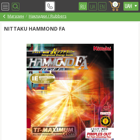
0
RU
UA
EN
Магазин
Накладки / Rubbers
NITTAKU HAMMOND FA