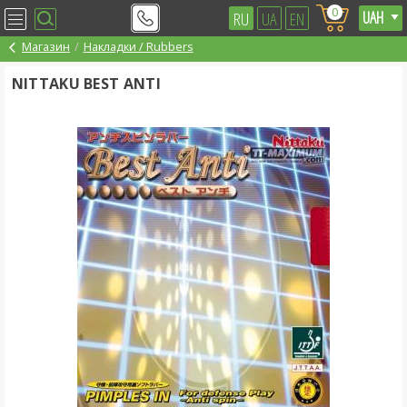
0
RU
UA
EN
Магазин
Накладки / Rubbers
NITTAKU BEST ANTI