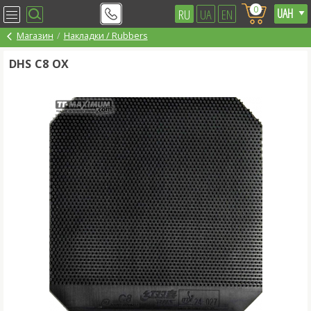
0
RU
UA
EN
Магазин
Накладки / Rubbers
DHS C8 OX