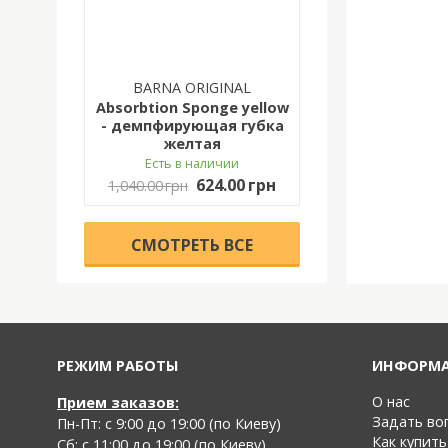
BARNA ORIGINAL
Absorbtion Sponge yellow
- демпфирующая губка
желтая
Есть в наличии
624.00 грн
1,040.00 грн
CМОТРЕТЬ ВСЕ
РЕЖИМ РАБОТЫ
ИНФОРМ
О нас
Прием заказов:
Задать во
Пн-Пт: с 9:00 до 19:00 (по Киеву)
Как купить
Cб: с 11:00 до 19:00 (по Киеву)