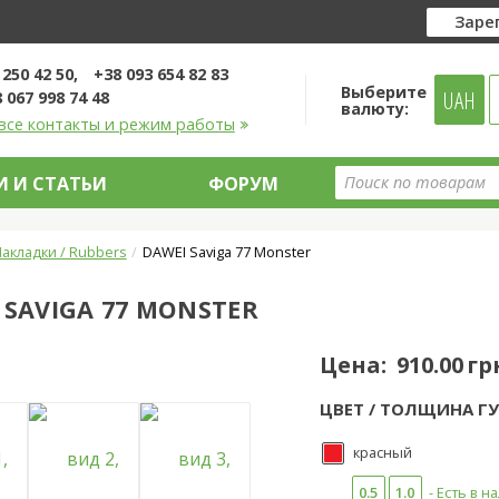
Заре
 250 42 50
+38 093 654 82 83
Выберите
UAH
 067 998 74 48
валюту:
все контакты и режим работы
 И СТАТЬИ
ФОРУМ
акладки / Rubbers
DAWEI Saviga 77 Monster
 SAVIGA 77 MONSTER
Цена:
910.00 гр
ЦВЕТ / ТОЛЩИНА ГУ
красный
0.5
1.0
- Есть в н