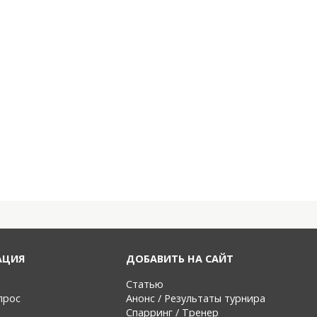
АЦИЯ
ДОБАВИТЬ НА САЙТ
Статью
прос
Анонс / Результаты турнира
Спарринг / Тренер