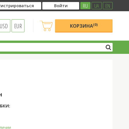
RU
UA
EN
гистрироваться
Войти
USD
EUR
(0)
КОРЗИНА
н
БКИ:
аличии