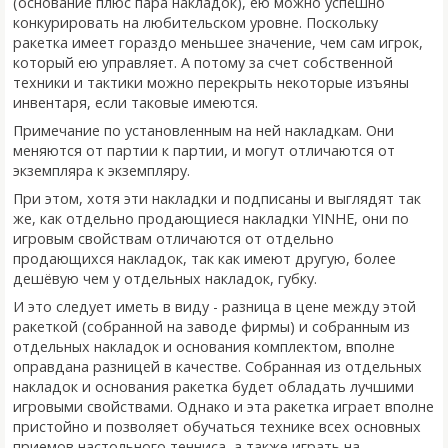
(основание плюс пара накладок), ею можно успешно
конкурировать на любительском уровне. Поскольку
ракетка имеет гораздо меньшее значение, чем сам игрок,
который ею управляет. А потому за счет собственной
техники и тактики можно перекрыть некоторые изъяны
инвентаря, если таковые имеются.
Примечание по установленным на ней накладкам. Они
меняются от партии к партии, и могут отличаются от
экземпляра к экземпляру.
При этом, хотя эти накладки и подписаны и выглядят так
же, как отдельно продающиеся накладки YINHE, они по
игровым свойствам отличаются от отдельно
продающихся накладок, так как имеют другую, более
дешёвую чем у отдельных накладок, губку.
И это следует иметь в виду - разница в цене между этой
ракеткой (собранной на заводе фирмы) и собранным из
отдельных накладок и основания комплектом, вполне
оправдана разницей в качестве. Собранная из отдельных
накладок и основания ракетка будет обладать лучшими
игровыми свойствами. Однако и эта ракетка играет вполне
пристойно и позволяет обучаться технике всех основных
приемов настольного тенниса, а также играть на