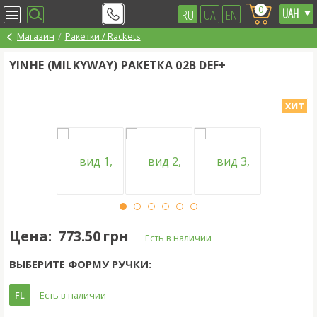
0
RU
UA
EN
Магазин
Ракетки / Rackets
YINHE (MILKYWAY) РАКЕТКА 02B DEF+
хит
Цена:
773.50 грн
Есть в наличии
ВЫБЕРИТЕ ФОРМУ РУЧКИ:
FL
- Есть в наличии