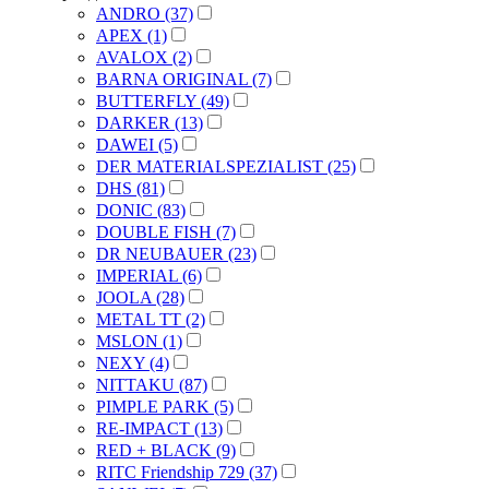
ANDRO (37)
APEX (1)
AVALOX (2)
BARNA ORIGINAL (7)
BUTTERFLY (49)
DARKER (13)
DAWEI (5)
DER MATERIALSPEZIALIST (25)
DHS (81)
DONIC (83)
DOUBLE FISH (7)
DR NEUBAUER (23)
IMPERIAL (6)
JOOLA (28)
METAL TT (2)
MSLON (1)
NEXY (4)
NITTAKU (87)
PIMPLE PARK (5)
RE-IMPACT (13)
RED + BLACK (9)
RITC Friendship 729 (37)