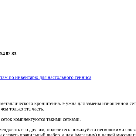
654 82 83
там по инвентарю для настольного тенниса
ез металлического кронштейна. Нужна для замены изношенной сетк
чем только эта часть.
 сеток комплектуются такими сетками.
мендовать его другим, поделитесь пожалуйста несколькими слов
 сделать правильный выбор, а нам (магазину) в нашей миссии п