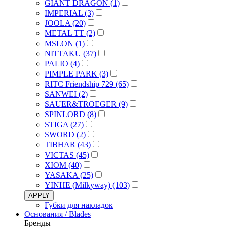
GIANT DRAGON (1)
IMPERIAL (3)
JOOLA (20)
METAL TT (2)
MSLON (1)
NITTAKU (37)
PALIO (4)
PIMPLE PARK (3)
RITC Friendship 729 (65)
SANWEI (2)
SAUER&TROEGER (9)
SPINLORD (8)
STIGA (27)
SWORD (2)
TIBHAR (43)
VICTAS (45)
XIOM (40)
YASAKA (25)
YINHE (Milkyway) (103)
APPLY
Губки для накладок
Основания / Blades
Бренды