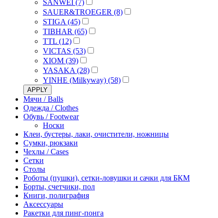
SANWEI (7)
SAUER&TROEGER (8)
STIGA (45)
TIBHAR (65)
TTL (12)
VICTAS (53)
XIOM (39)
YASAKA (28)
YINHE (Milkyway) (58)
APPLY
Мячи / Balls
Одежда / Clothes
Обувь / Footwear
Носки
Клеи, бустеры, лаки, очистители, ножницы
Сумки, рюкзаки
Чехлы / Cases
Сетки
Столы
Роботы (пушки), сетки-ловушки и сачки для БКМ
Борты, счетчики, пол
Книги, полиграфия
Аксессуары
Ракетки для пинг-понга