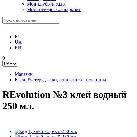
Мои клубы и залы
Мое тренерство/спарринг
RU
UA
EN
0
Магазин
Клеи, бустеры, лаки, очистители, ножницы
REvolution №3 клей водный
250 мл.