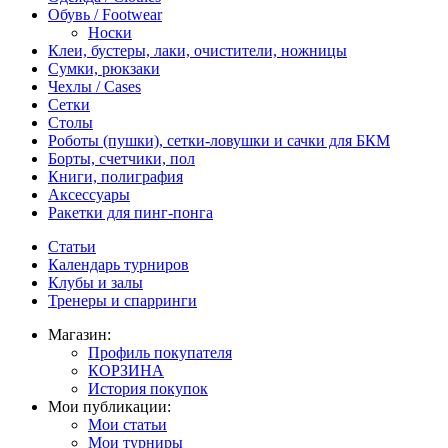
Обувь / Footwear
Носки
Клеи, бустеры, лаки, очистители, ножницы
Сумки, рюкзаки
Чехлы / Cases
Сетки
Столы
Роботы (пушки), сетки-ловушки и сачки для БКМ
Борты, счетчики, пол
Книги, полиграфия
Аксессуары
Ракетки для пинг-понга
Статьи
Календарь турниров
Клубы и залы
Тренеры и спарринги
Магазин:
Профиль покупателя
КОРЗИНА
История покупок
Мои публикации:
Мои статьи
Мои турниры