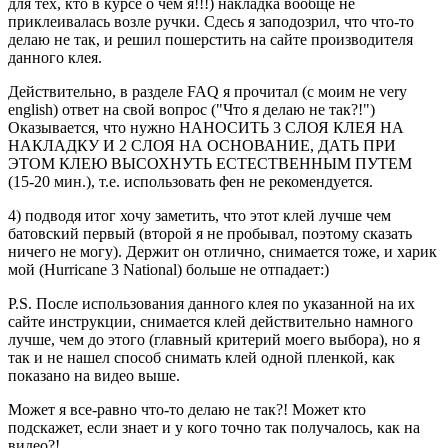
для тех, кто в курсе о чем я!!!) накладка вообще не
приклеивалась возле ручки. Сдесь я заподозрил, что что-то
делаю не так, и решил пошерстить на сайте производителя
данного клея.
Действительно, в разделе FAQ я прочитал (с моим не very
english) ответ на свой вопрос ("Что я делаю не так?!")
Оказывается, что нужно НАНОСИТЬ 3 СЛОЯ КЛЕЯ НА
НАКЛАДКУ И 2 СЛОЯ НА ОСНОВАНИЕ, ДАТЬ ПРИ
ЭТОМ КЛЕЮ ВЫСОХНУТЬ ЕСТЕСТВЕННЫМ ПУТЕМ
(15-20 мин.), т.е. использовать фен не рекомендуется.
4) подводя итог хочу заметить, что этот клей лучше чем
батовский первый (второй я не пробывал, поэтому сказать
ничего не могу). Держит он отлично, снимается тоже, и харик
мой (Hurricane 3 National) больше не отпадает:)
P.S. После использования данного клея по указанной на их
сайте инструкции, снимается клей действительно намного
лучше, чем до этого (главный критерий моего выбора), но я
так и не нашел способ снимать клей одной пленкой, как
показано на видео выше.
Может я все-равно что-то делаю не так?! Может кто
подскажет, если знает и у кого точно так получалось, как на
видео?!