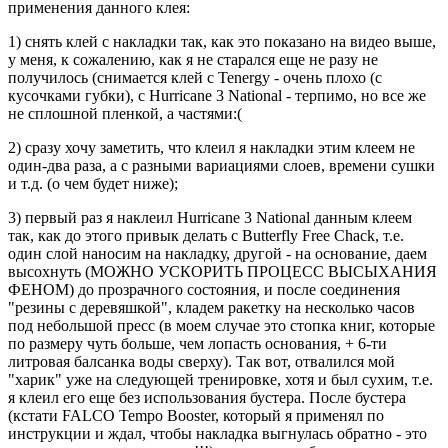
применения данного клея:
1) снять клей с накладки так, как это показано на видео выше,
у меня, к сожалению, как я не старался еще не разу не
получилось (снимается клей с Tenergy - очень плохо (с
кусочками губки), с Hurricane 3 National - терпимо, но все же
не сплошной пленкой, а частями:(
2) сразу хочу заметить, что клеил я накладки этим клеем не
один-два раза, а с разными вариациями слоев, времени сушки
и т.д. (о чем будет ниже);
3) первый раз я наклеил Hurricane 3 National данным клеем
так, как до этого привык делать с Butterfly Free Chack, т.е.
один слой наносим на накладку, другой - на основание, даем
высохнуть (МОЖНО УСКОРИТЬ ПРОЦЕСС ВЫСЫХАНИЯ
ФЕНОМ) до прозрачного состояния, и после соединения
"резины с деревяшкой", кладем ракетку на несколько часов
под небольшой пресс (в моем случае это стопка книг, которые
по размеру чуть больше, чем лопасть основания, + 6-ти
литровая балсанка воды сверху). Так вот, отвалился мой
"харик" уже на следующей тренировке, хотя и был сухим, т.е.
я клеил его еще без использования бустера. После бустера
(кстати FALCO Tempo Booster, который я применял по
инструкции и ждал, чтобы накладка выгнулась обратно - это