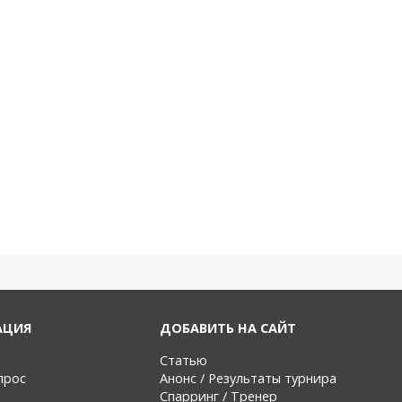
АЦИЯ
ДОБАВИТЬ НА САЙТ
Статью
прос
Анонс / Результаты турнира
Спарринг / Тренер