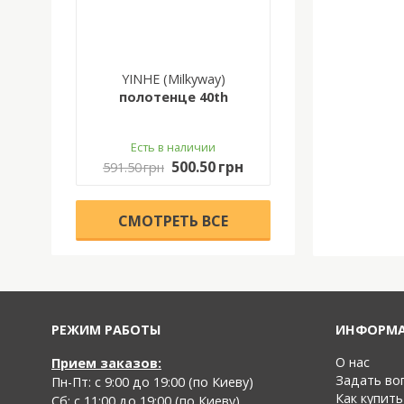
YINHE (Milkyway)
полотенце 40th
Есть в наличии
500.50 грн
591.50 грн
CМОТРЕТЬ ВСЕ
РЕЖИМ РАБОТЫ
ИНФОРМ
О нас
Прием заказов:
Задать во
Пн-Пт: с 9:00 до 19:00 (по Киеву)
Как купить
Cб: с 11:00 до 19:00 (по Киеву)