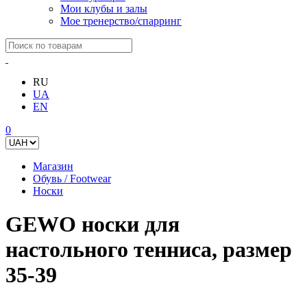
Мои клубы и залы
Мое тренерство/спарринг
RU
UA
EN
0
Магазин
Обувь / Footwear
Носки
GEWO носки для
настольного тенниса, размер
35-39