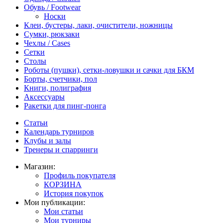
Обувь / Footwear
Носки
Клеи, бустеры, лаки, очистители, ножницы
Сумки, рюкзаки
Чехлы / Cases
Сетки
Столы
Роботы (пушки), сетки-ловушки и сачки для БКМ
Борты, счетчики, пол
Книги, полиграфия
Аксессуары
Ракетки для пинг-понга
Статьи
Календарь турниров
Клубы и залы
Тренеры и спарринги
Магазин:
Профиль покупателя
КОРЗИНА
История покупок
Мои публикации:
Мои статьи
Мои турниры