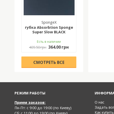
SpongeX
губка Absorbtion Sponge
Super Slow BLACK
Есть в наличии
364.00 грн
409.50 грн
CМОТРЕТЬ ВСЕ
РЕЖИМ РАБОТЫ
ИНФОРМ
О нас
Прием заказов:
Задать во
Пн-Пт: с 9:00 до 19:00 (по Киеву)
Как купить
Cб: с 11:00 до 19:00 (по Киеву)