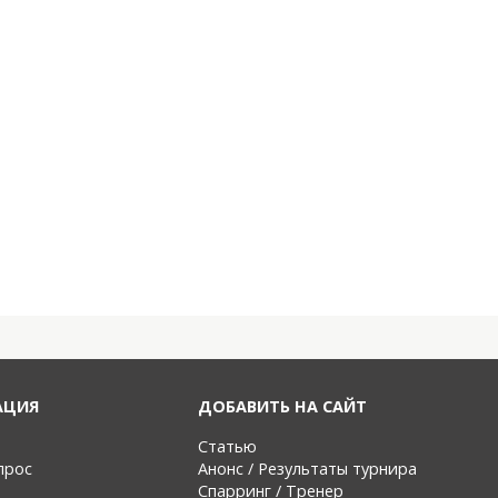
АЦИЯ
ДОБАВИТЬ НА САЙТ
Статью
прос
Анонс / Результаты турнира
Спарринг / Тренер