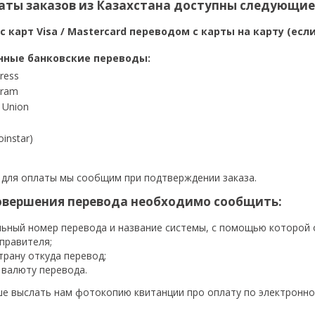
аты заказов из Казахстана доступны следующие
с карт Visa / Mastercard переводом с карты на карту (ес
нные банковские переводы:
press
ram
 Union
oinstar)
 для оплаты мы сообщим при подтверждении заказа.
овершения перевода необходимо сообщить:
ьный номер перевода и название системы, с помощью которой 
правителя;
трану откуда перевод;
 валюту перевода.
ше выслать нам фотокопию квитанции про оплату по электронной