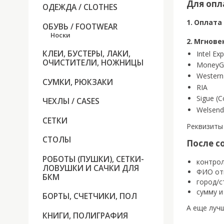
Для опл
ОДЕЖДА / CLOTHES
Оплата 
ОБУВЬ / FOOTWEAR
Носки
Мгнове
КЛЕИ, БУСТЕРЫ, ЛАКИ,
Intel Ex
ОЧИСТИТЕЛИ, НОЖНИЦЫ
MoneyG
Western
СУМКИ, РЮКЗАКИ
RIA
Sigue (C
ЧЕХЛЫ / CASES
Welsend
СЕТКИ
Реквизиты
СТОЛЫ
После с
РОБОТЫ (ПУШКИ), СЕТКИ-
контрол
ЛОВУШКИ И САЧКИ ДЛЯ
ФИО от
БКМ
город/с
сумму и
БОРТЫ, СЧЕТЧИКИ, ПОЛ
А еще луч
КНИГИ, ПОЛИГРАФИЯ