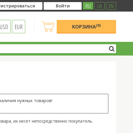
RU
UA
EN
гистрироваться
Войти
USD
EUR
(0)
КОРЗИНА
наличия нужных товаров!
овара, их несет непосредственно покупатель.