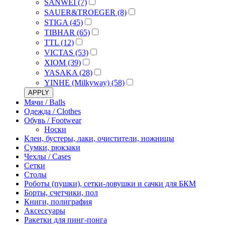
SANWEI (7)
SAUER&TROEGER (8)
STIGA (45)
TIBHAR (65)
TTL (12)
VICTAS (53)
XIOM (39)
YASAKA (28)
YINHE (Milkyway) (58)
APPLY
Мячи / Balls
Одежда / Clothes
Обувь / Footwear
Носки
Клеи, бустеры, лаки, очистители, ножницы
Сумки, рюкзаки
Чехлы / Cases
Сетки
Столы
Роботы (пушки), сетки-ловушки и сачки для БКМ
Борты, счетчики, пол
Книги, полиграфия
Аксессуары
Ракетки для пинг-понга