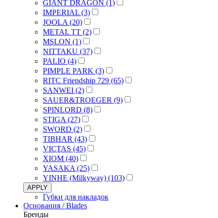
GIANT DRAGON (1)
IMPERIAL (3)
JOOLA (20)
METAL TT (2)
MSLON (1)
NITTAKU (37)
PALIO (4)
PIMPLE PARK (3)
RITC Friendship 729 (65)
SANWEI (2)
SAUER&TROEGER (9)
SPINLORD (8)
STIGA (27)
SWORD (2)
TIBHAR (43)
VICTAS (45)
XIOM (40)
YASAKA (25)
YINHE (Milkyway) (103)
APPLY
Губки для накладок
Основания / Blades
Бренды