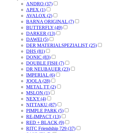
ANDRO (37)
APEX (1)
AVALOX (2)
BARNA ORIGINAL (7)
BUTTERFLY (49)
DARKER (13)
DAWEI (5)
DER MATERIALSPEZIALIST (25)
DHS (81)
DONIC (83)
DOUBLE FISH (7)
DR NEUBAUER (23)
IMPERIAL (6)
JOOLA (28)
METAL TT (2)
MSLON (1)
NEXY (4)
NITTAKU (87)
PIMPLE PARK (5)
RE-IMPACT (13)
RED + BLACK (9)
RITC Friendship 729 (37)