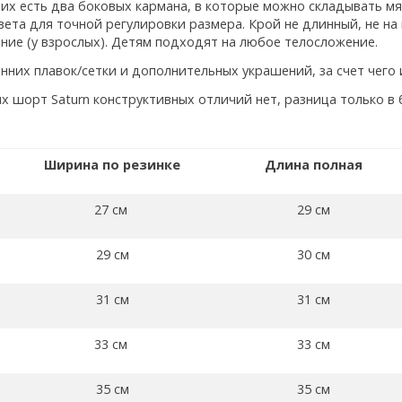
 них есть два боковых кармана, в которые можно складывать м
вета для точной регулировки размера. Крой не длинный, не на
ние (у взрослых). Детям подходят на любое телосложение.
енних плавок/сетки и дополнительных украшений, за счет чего
х шорт Saturn конструктивных отличий нет, разница только в
Ширина по резинке
Длина полная​
27 см
29 см
29 см
30 см
31 см
31 см
33 см
33 см
35 см
35 см