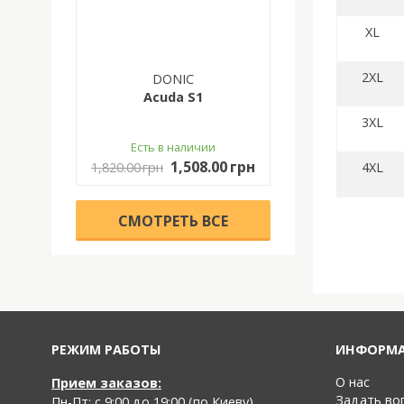
ХL
2ХL
DONIC
Acuda S1
3ХL
Есть в наличии
1,508.00 грн
4ХL
1,820.00 грн
CМОТРЕТЬ ВСЕ
РЕЖИМ РАБОТЫ
ИНФОРМ
О нас
Прием заказов:
Задать во
Пн-Пт: с 9:00 до 19:00 (по Киеву)