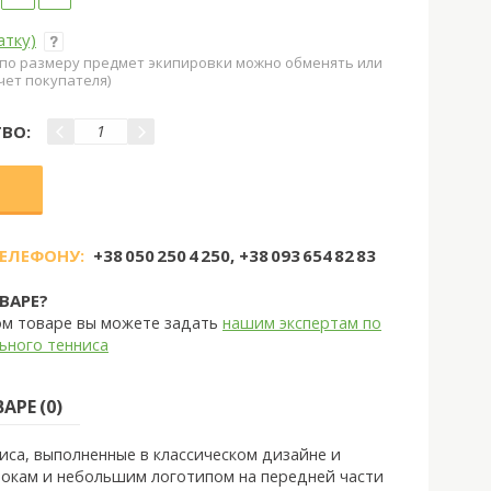
атку)
о размеру предмет экипировки можно обменять или
чет покупателя)
ВО:
ТЕЛЕФОНУ:
+38 050 250 4 250, +38 093 654 82 83
ВАРЕ?
ом товаре вы можете задать
нашим экспертам по
ьного тенниса
РЕ (0)
иса, выполненные в классическом дизайне и
бокам и небольшим логотипом на передней части