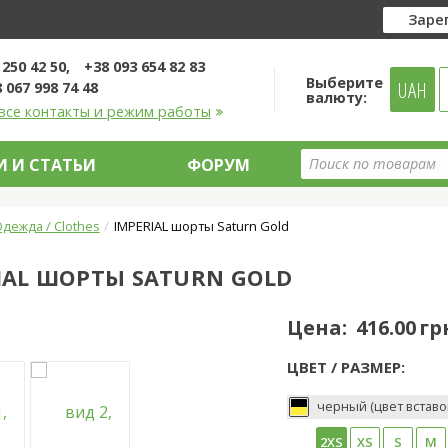
Заре
 250 42 50
+38 093 654 82 83
Выберите
UAH
 067 998 74 48
валюту:
все контакты и режим работы
 И СТАТЬИ
ФОРУМ
дежда / Clothes
IMPERIAL шорты Saturn Gold
IAL ШОРТЫ SATURN GOLD
Цена:
416.00 гр
ЦВЕТ / РАЗМЕР:
черный (цвет вставо
2XS
XS
S
M