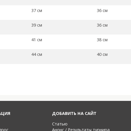
37 см
36 см
39 см
36 см
41 см
38 см
44 см
40 см
АЦИЯ
ДОБАВИТЬ НА САЙТ
Статью
прос
Анонс / Результаты турнира