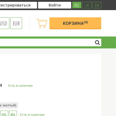
RU
UA
EN
гистрироваться
Войти
USD
EUR
(0)
КОРЗИНА
н
Есть в наличии
к: желтый)
3XL
4XL
- Есть в наличии