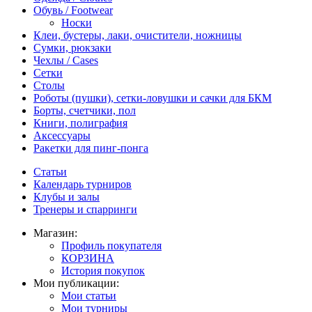
Обувь / Footwear
Носки
Клеи, бустеры, лаки, очистители, ножницы
Сумки, рюкзаки
Чехлы / Cases
Сетки
Столы
Роботы (пушки), сетки-ловушки и сачки для БКМ
Борты, счетчики, пол
Книги, полиграфия
Аксессуары
Ракетки для пинг-понга
Статьи
Календарь турниров
Клубы и залы
Тренеры и спарринги
Магазин:
Профиль покупателя
КОРЗИНА
История покупок
Мои публикации:
Мои статьи
Мои турниры