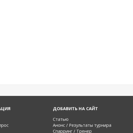
АЦИЯ
ДОБАВИТЬ НА САЙТ
Статью
прос
Анонс / Результаты турнира
Спарринг / Тренер