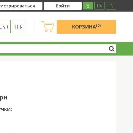
RU
UA
EN
гистрироваться
Войти
USD
EUR
(0)
КОРЗИНА
грн
УЧКИ: