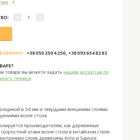
учки
ВО:
ТЕЛЕФОНУ:
+38 050 250 4 250, +38 093 654 82 83
ВАРЕ?
ом товаре вы можете задать
нашим экспертам по
ьного тенниса
толщиной в 5.6 мм и твердыми внешними слоями.
щениями возле стола.
ионируется производителем, как деревянные
скоростной атаки возле стола в китайском стиле.
нутренних слоев древесины Koto и Supruce.