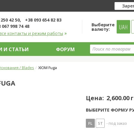
Заре
 250 42 50
+38 093 654 82 83
Выберите
UAH
 067 998 74 48
валюту:
все контакты и режим работы
 И СТАТЬИ
ФОРУМ
снования / Blades
XIOM Fuga
FUGA
Цена:
2,600.00 
ВЫБЕРИТЕ ФОРМУ Р
FL
ST
- под заказ