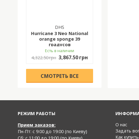
DHS
Hurricane 3 Neo National
orange sponge 39
градусов
Есть в наличии
3,867.50 грн
4,322.50 грн
CМОТРЕТЬ ВСЕ
РЕЖИМ РАБОТЫ
ИНФОРМ
О нас
Прием заказов:
Задать во
Пн-Пт: с 9:00 до 19:00 (по Киеву)
Как купить
Cб: с 11:00 до 19:00 (по Киеву)