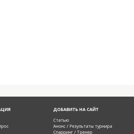
АЦИЯ
ДОБАВИТЬ НА САЙТ
Статью
прос
Анонс / Результаты турнира
Спарринг / Тренер