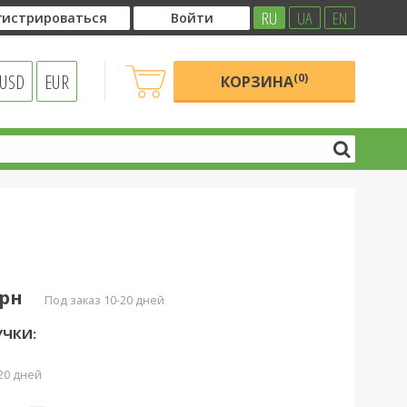
RU
UA
EN
гистрироваться
Войти
USD
EUR
(0)
КОРЗИНА
грн
под заказ 10-20 дней
УЧКИ:
-20 дней