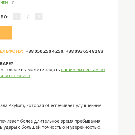
учки
ВО:
ТЕЛЕФОНУ:
+38 050 250 4 250, +38 093 654 82 83
ВАРЕ?
ом товаре вы можете задать
нашим экспертам по
ьного тенниса
ала Axylium, которая обеспечивает улучшенные
спечивает более длительное время пребывания
ть удары с большей точностью и уверенностью.