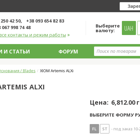
Заре
 250 42 50
+38 093 654 82 83
Выберите
UAH
 067 998 74 48
валюту:
все контакты и режим работы
 И СТАТЬИ
ФОРУМ
снования / Blades
XIOM Artemis ALXi
ARTEMIS ALXI
Цена:
6,812.00 
ВЫБЕРИТЕ ФОРМУ Р
FL
ST
- под заказ 10