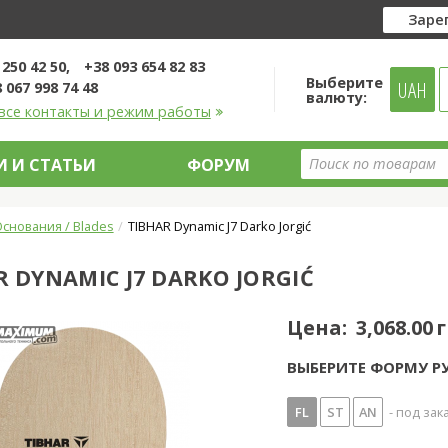
Заре
 250 42 50
+38 093 654 82 83
Выберите
UAH
 067 998 74 48
валюту:
все контакты и режим работы
 И СТАТЬИ
ФОРУМ
снования / Blades
TIBHAR Dynamic J7 Darko Jorgić
R DYNAMIC J7 DARKO JORGIĆ
Цена:
3,068.00 
ВЫБЕРИТЕ ФОРМУ Р
FL
ST
AN
- под зак