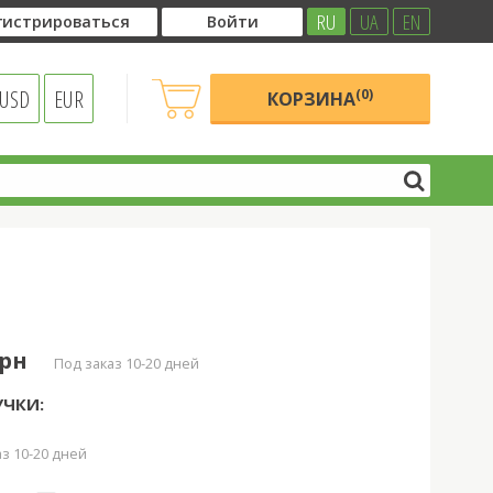
RU
UA
EN
гистрироваться
Войти
USD
EUR
(0)
КОРЗИНА
грн
под заказ 10-20 дней
УЧКИ:
аз 10-20 дней