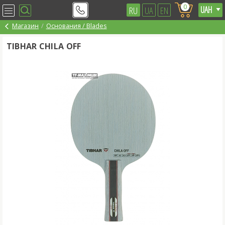
0
RU
UA
EN
Магазин
Основания / Blades
TIBHAR CHILA OFF