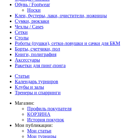
Обувь / Footwear
Носки
Клеи, бустеры, лаки, очистители, ножницы
Сумки, рюкзаки
Чехлы / Cases
Сетки
Столы
Роботы (пушки), сетки-ловушки и сачки для БКМ
Борты, счетчики, пол
Книги, полиграфия
Аксессуары
Ракетки для пинг-понга
Статьи
Календарь турниров
Клубы и залы
Тренеры и спарринги
Магазин:
Профиль покупателя
КОРЗИНА
История покупок
Мои публикации:
Мои статьи
Мои турниры