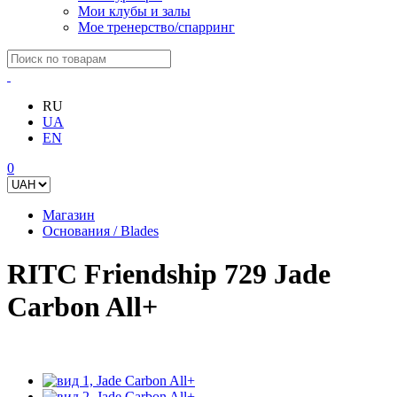
Мои клубы и залы
Мое тренерство/спарринг
RU
UA
EN
0
Магазин
Основания / Blades
RITC Friendship 729 Jade
Carbon All+