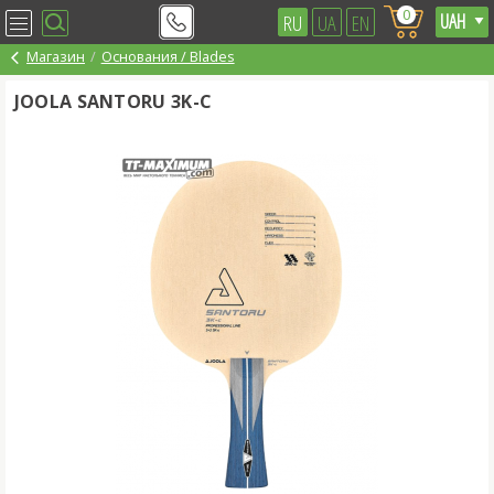
0
RU
UA
EN
Магазин
Основания / Blades
JOOLA SANTORU 3K-C