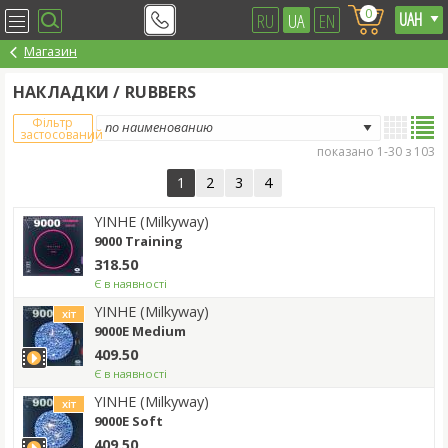
0
RU
UA
EN
Магазин
НАКЛАДКИ / RUBBERS
Фільтр
застосований
показано 1-30 з 103
1
2
3
4
YINHE (Milkyway)
9000 Training
318.50
Є в наявності
YINHE (Milkyway)
хіт
9000E Medium
409.50
Є в наявності
YINHE (Milkyway)
хіт
9000E Soft
409.50