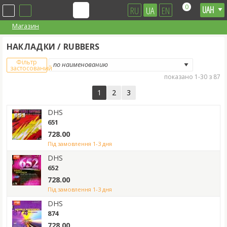
0
RU
UA
EN
Магазин
НАКЛАДКИ / RUBBERS
Фільтр
застосований
показано 1-30 з 87
1
2
3
DHS
651
728.00
під замовлення 1-3 дня
DHS
652
728.00
під замовлення 1-3 дня
DHS
874
728.00