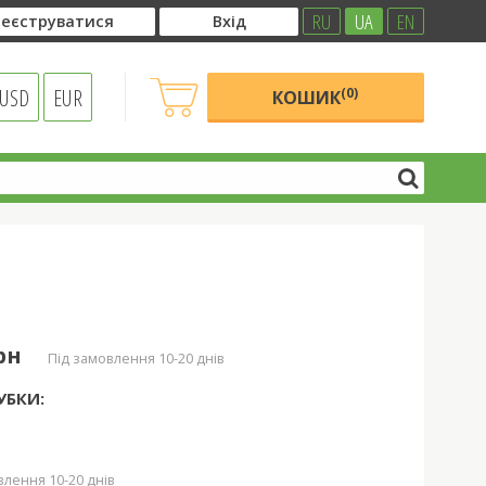
RU
UA
EN
еєструватися
Вхід
USD
EUR
(0)
КОШИК
грн
під замовлення 10-20 днів
УБКИ:
влення 10-20 днів