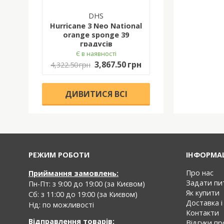
DHS
Hurricane 3 Neo National
orange sponge 39
градусів
Є в наявності
3,867.50 грн
4,322.50 грн
ДИВИТИСЯ ВСІ
РЕЖИМ РОБОТИ
IНФОРМА
Про нас
Приймання замовлень:
Задати пи
Пн-Пт: з 9:00 до 19:00 (за Києвом)
Як купити
Cб: з 11:00 до 19:00 (за Києвом)
Доставка і
Нд: по можливості
Контакти
Відправлення товарів:
Відгуки п