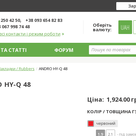
Зар
 250 42 50
+38 093 654 82 83
Оберіть
UAH
 067 998 74 48
валюту:
всі контакти і режим роботи
ТА СТАТТІ
ФОРУМ
акладки / Rubbers
ANDRO HY-Q 48
 HY-Q 48
Ціна:
1,924.00 
КОЛІР / ТОВЩИНА Г
червоний
1.9
2.1
- під замо