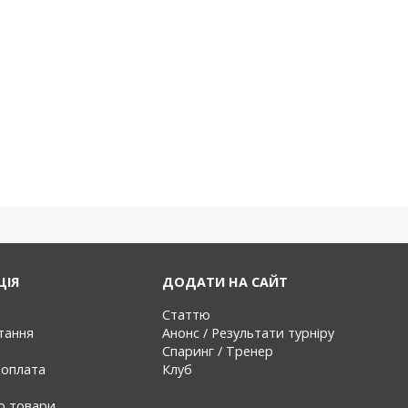
ЦІЯ
ДОДАТИ НА САЙТ
Статтю
тання
Анонс / Результати турніру
Спаринг / Тренер
 оплата
Клуб
ро товари