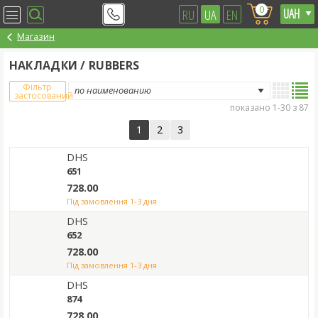
0
RU
UA
EN
Магазин
НАКЛАДКИ / RUBBERS
Фільтр
застосований
показано 1-30 з 87
1
2
3
DHS
651
728.00
під замовлення 1-3 дня
DHS
652
728.00
під замовлення 1-3 дня
DHS
874
728.00