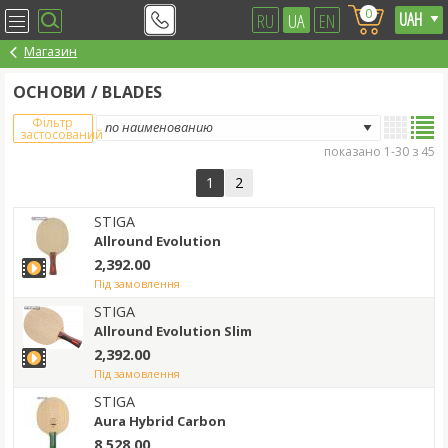
0
RU
UA
EN
Магазин
ОСНОВИ / BLADES
Фільтр
застосований
показано 1-30 з 45
1
2
STIGA
Allround Evolution
2,392.00
під замовлення
STIGA
Allround Evolution Slim
2,392.00
під замовлення
STIGA
Aura Hybrid Carbon
8,528.00