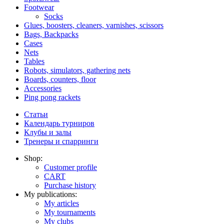
Footwear
Socks
Glues, boosters, cleaners, varnishes, scissors
Bags, Backpacks
Cases
Nets
Tables
Robots, simulators, gathering nets
Boards, counters, floor
Accessories
Ping pong rackets
Статьи
Календарь турниров
Клубы и залы
Тренеры и спарринги
Shop:
Customer profile
CART
Purchase history
My publications:
My articles
My tournaments
My clubs