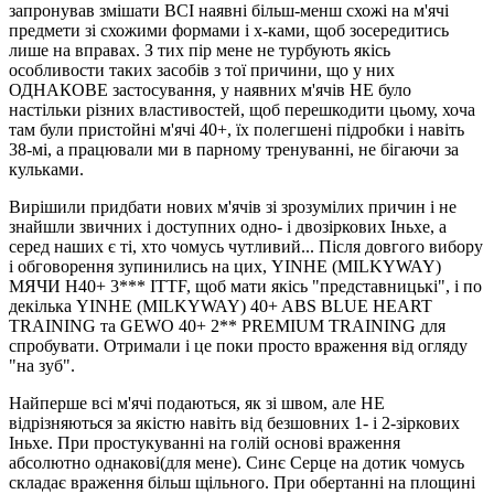
запронував змішати ВСІ наявні більш-менш схожі на м'ячі
предмети зі схожими формами і х-ками, щоб зосередитись
лише на вправах. З тих пір мене не турбують якісь
особливости таких засобів з тої причини, що у них
ОДНАКОВЕ застосування, у наявних м'ячів НЕ було
настільки різних властивостей, щоб перешкодити цьому, хоча
там були пристойні м'ячі 40+, їх полегшені підробки і навіть
38-мі, а працювали ми в парному тренуванні, не бігаючи за
кульками.
Вирішили придбати нових м'ячів зі зрозумілих причин і не
знайшли звичних і доступних одно- і двозіркових Іньхе, а
серед наших є ті, хто чомусь чутливий... Після довгого вибору
і обговорення зупинились на цих, YINHE (MILKYWAY)
МЯЧИ H40+ 3*** ITTF, щоб мати якісь "представницькі", і по
декілька YINHE (MILKYWAY) 40+ ABS BLUE HEART
TRAINING та GEWO 40+ 2** PREMIUM TRAINING для
спробувати. Отримали і це поки просто враження від огляду
"на зуб".
Найперше всі м'ячі подаються, як зі швом, але НЕ
відрізняються за якістю навіть від безшовних 1- і 2-зіркових
Іньхе. При простукуванні на голій основі враження
абсолютно однакові(для мене). Синє Серце на дотик чомусь
складає враження більш щільного. При обертанні на площині