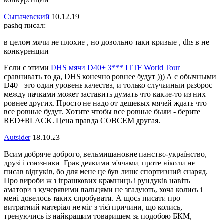
Сыпачевский
10.12.19
pashq писал:
в целом мячи не плохие , но довольно таки кривые , dhs в не
конкуренции
Если с этими
DHS мячи D40+ 3*** ITTF World Tour
сравнивать то да, DHS конечно ровнее будут ))) А с обычными
D40+ это один уровень качества, и только случайный разброс
между пачками может заставить думать что какие-то из них
ровнее других. Просто не надо от дешевых мячей ждать что
все ровные будут. Хотите чтобы все ровные были - берите
RED+BLACK. Цена правда СОВСЕМ другая.
Autsider
18.10.23
Всим добряче доброго, вельмишановне панство-українство,
друзі і союзники. Грав деякими м'ячами, проте ніколи не
писав відгуків, бо для мене це був лише спортивний снаряд.
Про вироби ж з іграшкових крамниць і рундуків навіть
аматори з кучерявими пальцями не згадують, хоча колись і
мені довелось таких спробувати. А щось писати про
витратний матеріал не міг з тієї причини, що колись,
тренуючись із найкращим товаришем за подобою БКМ,