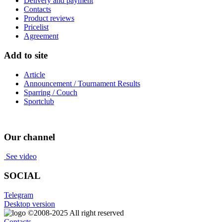
Delivery and payment
Contacts
Product reviews
Pricelist
Agreement
Add to site
Article
Announcement / Tournament Results
Sparring / Couch
Sportclub
Our channel
See video
SOCIAL
Telegram
Desktop version
©2008-2025
All right reserved
Contacts