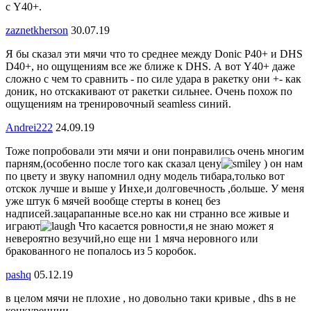
с Y40+.
zaznetkherson
30.07.19
Я бы сказал эти мячи что то среднее между Donic P40+ и DHS
D40+, но ощущениям все же ближе к DHS. А вот Y40+ даже
сложно с чем то сравнить - по силе удара в ракетку они +- как
доник, но отскакивают от ракетки сильнее. Очень похож по
ощущениям на тренировочный seamless синий.
Andrei222
24.09.19
Тоже попробовали эти мячи и они понравились очень многим
парням,(особенно после того как сказал цену
) он нам
по цвету и звуку напомнил одну модель тибара,только вот
отскок лучше и выше у Инхе,и долговечность ,больше. У меня
уже штук 6 мячей вообще стерты в конец без
надписей.зацарапанные все.но как ни странно все живые и
играют
Что касается ровности,я не знаю может я
невероятно везучий,но еще ни 1 мяча неровного или
бракованного не попалось из 5 коробок.
pashq
05.12.19
в целом мячи не плохие , но довольно таки кривые , dhs в не
конкуренции