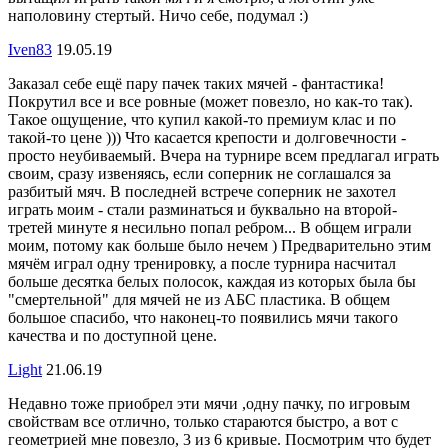
наполовину стертый. Ничо себе, подумал :)
Iven83
19.05.19
Заказал себе ещё пару пачек таких мячей - фантастика!
Покрутил все и все ровные (может повезло, но как-то так).
Такое ощущение, что купил какой-то премиум клас и по
такой-то цене ))) Что касается крепости и долговечности -
просто неубиваемый. Вчера на турнире всем предлагал играть
своим, сразу извеняясь, если соперник не соглашался за
разбитый мяч. В последней встрече соперник не захотел
играть моим - стали разминаться и буквально на второй-
третей минуте я несильно попал ребром... В общем играли
моим, потому как больше было нечем ) Предварительно этим
мячём играл одну тренировку, а после турнира насчитал
больше десятка белых полосок, каждая из которых была бы
"смертельной" для мячей не из АБС пластика. В общем
большое спасибо, что наконец-то появились мячи такого
качества и по доступной цене.
Light
21.06.19
Недавно тоже приобрел эти мячи ,одну пачку, по игровым
свойствам все отлично, только стараются быстро, а вот с
геометрией мне повезло, 3 из 6 кривые. Посмотрим что будет