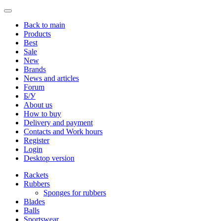
Back to main
Products
Best
Sale
New
Brands
News and articles
Forum
Б/У
About us
How to buy
Delivery and payment
Contacts and Work hours
Register
Login
Desktop version
Rackets
Rubbers
Sponges for rubbers
Blades
Balls
Sportswear