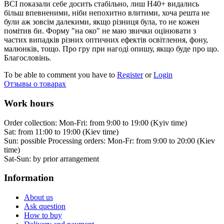
ВСІ показали себе досить стабільно, лиш Н40+ видались
більш впевненими, ніби непохитно влитими, хоча решта не
були аж зовсім далекими, якщо різниця була, то не кожен
помітив би. Форму "на око" не маю звички оцінювати з
частих випадків різних оптичних ефектів освітлення, фону,
малюнків, тощо. Про гру при нагоді опишу, якщо буде про що.
Благословінь.
To be able to comment you have to
Register
or
Login
Отзывы о товарах
Work hours
Order collection:
Mon-Fri: from 9:00 to 19:00 (Kyiv time)
Sat: from 11:00 to 19:00 (Kiev time)
Sun: possible
Processing orders:
Mon-Fr: from 9:00 to 20:00 (Kiev
time)
Sat-Sun:
by prior arrangement
Information
About us
Ask question
How to buy