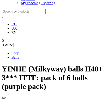
My coaching / sparring
RU
UA
EN
0
Shop
Balls
YINHE (Milkyway) balls H40+
3*** ITTF: pack of 6 balls
(purple pack)
hit