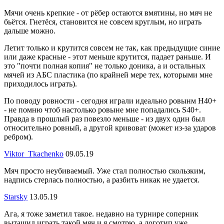
Мячи очень крепкие - от рёбер остаются вмятины, но мяч не
бьётся. Гнетёся, становится не совсем круглым, но играть
дальше можно.
Летит только и крутится совсем не так, как предыдущие синие
или даже красные - этот меньше крутится, падает раньше. И
это "почти полная копия" не только доника, а и остальных
мячей из АБС пластика (по крайней мере тех, которыми мне
приходилось играть).
По поводу ровности - сегодня играли идеально ровынм Н40+
- не помню чтоб настолько ровыне мне попадались S40+.
Правда в прошлый раз повезло меньше - из двух один был
относительно ровный, а другой кривоват (может из-за ударов
ребром).
Viktor_Tkachenko
09.05.19
Мяч просто неубиваемый. Уже стал полностью скользким,
надпись стерлась полностью, а разбить никак не удается.
Starsky
13.05.19
Ага, я тоже заметил такое. недавно на турнире соперник
вытащил играть такой мяч и я смотрю, а логотип уже