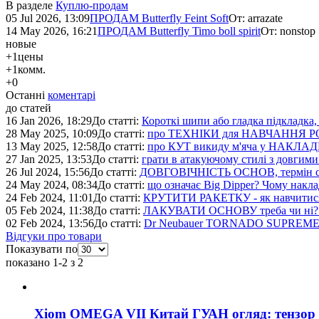
В разделе
Куплю-продам
05 Jul 2026, 13:09
ПРОДАМ Butterfly Feint Soft
От:
arrazate
14 May 2026, 16:21
ПРОДАМ Butterfly Timo boll spirit
От:
nonstop
новые
+1
цены
+1
комм.
+0
Останні
коментарі
до статей
16 Jan 2026, 18:29
До статті:
Короткі шипи або гладка підкладка
28 May 2025, 10:09
До статті:
про ТЕХНІКИ для НАВЧАННЯ РОБОТ
13 May 2025, 12:58
До статті:
про КУТ викиду м'яча у НАКЛАД
27 Jan 2025, 13:53
До статті:
грати в атакуючому стилі з довгим
26 Jul 2024, 15:56
До статті:
ДОВГОВІЧНІСТЬ ОСНОВ, термін служ
24 May 2024, 08:34
До статті:
що означає Big Dipper? Чому накл
24 Feb 2024, 11:01
До статті:
КРУТИТИ РАКЕТКУ - як навчитис
05 Feb 2024, 11:38
До статті:
ЛАКУВАТИ ОСНОВУ треба чи ні? 
02 Feb 2024, 13:56
До статті:
Dr Neubauer TORNADO SUPREME 
Відгуки про товари
Показувати по
показано 1-2 з 2
Xiom OMEGA VII Китай ГУАН огляд: тензор а