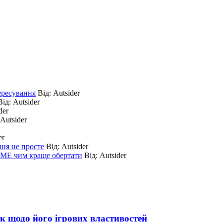
ересування
Від:
Autsider
Від:
Autsider
der
Autsider
er
я не просте
Від:
Autsider
E чим краще обертати
Від:
Autsider
к щодо його ігрових властивостей