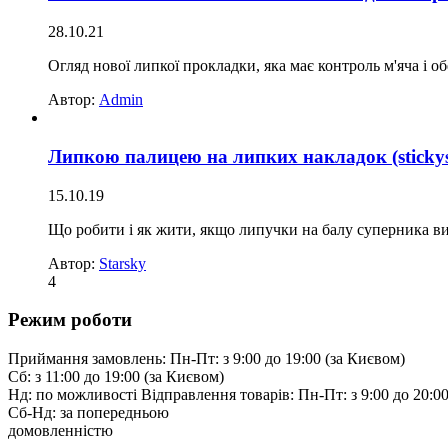
28.10.21
Огляд нової липкої прокладки, яка має контроль м'яча і о
Автор:
Admin
Липкою палицею на липких накладок (stickys 
15.10.19
Що робити і як жити, якщо липучки на балу суперника вис
Автор:
Starsky
4
Режим роботи
Приймання замовлень:
Пн-Пт: з 9:00 до 19:00 (за Києвом)
Cб: з 11:00 до 19:00 (за Києвом)
Нд: по можливості
Відправлення товарів:
Пн-Пт: з 9:00 до 20:00
Cб-Нд:
за попередньою
домовленністю