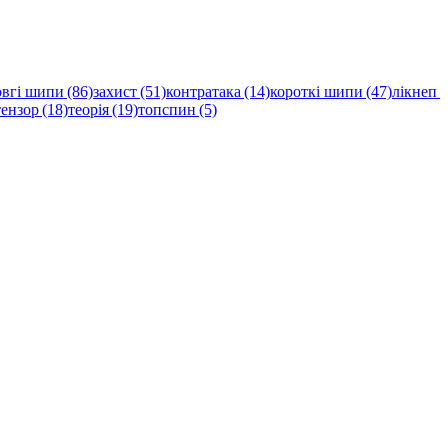
овгі шипи (86)
захист (51)
контратака (14)
короткі шипи (47)
лікнеп
тензор (18)
теорія (19)
топспин (5)