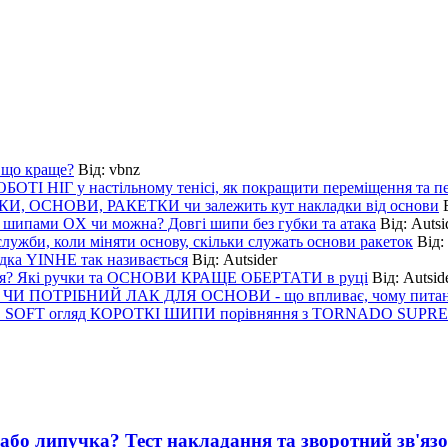
, що краще?
Від:
vbnz
І НІГ у настільному тенісі, як покращити переміщення та п
КИ, ОСНОВИ, РАКЕТКИ чи залежить кут накладки від основи
и шипами OX чи можна? Довгі шипи без губки та атака
Від:
Autsi
би, коли міняти основу, скільки служать основи ракеток
Від:
адка YINHE так називається
Від:
Autsider
я? Які ручки та ОСНОВИ КРАЩЕ ОБЕРТАТИ в руці
Від:
Autsid
ЧИ ПОТРІБНИЙ ЛАК ДЛЯ ОСНОВИ - що впливає, чому питанн
SOFT огляд КОРОТКІ ШИПИ порівняння з TORNADO SUPREM
бо липучка? Тест накладання та зворотний зв'язо