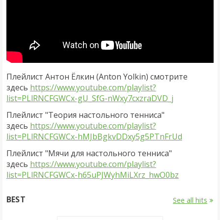
Плейлист Антон Ёлкин (Anton Yolkin) смотрите
здесь
https://www.youtube.com/playlist?
list=PLlRNCFGWCx-gU_SfG-nWxy7cxzraDVD_j
Плейлист "Теория настольного тенниса"
здесь
https://www.youtube.com/playlist?
list=PLlRNCFGWCx-hMJbBgkvDDxy5g5PTnFrUd
Плейлист "Мячи для настольного тенниса"
здесь
https://www.youtube.com/playlist?
list=PLlRNCFGWCx-h65uPJWyhMiLXrz_hwO0bz
BEST
See all hits