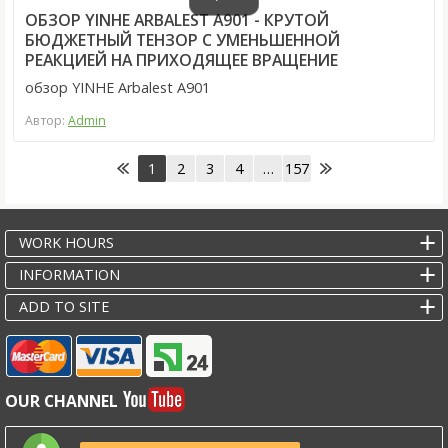
ОБЗОР YINHE ARBALEST A901 - КРУТОЙ
БЮДЖЕТНЫЙ ТЕНЗОР С УМЕНЬШЕННОЙ
РЕАКЦИЕЙ НА ПРИХОДЯЩЕЕ ВРАЩЕНИЕ
обзор YINHE Arbalest A901
Автор:
Admin
1
2
3
4
…
157
WORK HOURS
INFORMATION
ADD TO SITE
OUR CHANNEL