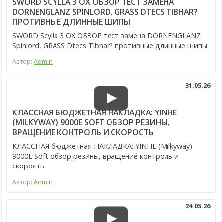
SWORD SCYLLA 3 OX ОБЗОР ТЕСТ ЗАМЕНА
DORNENGLANZ SPINLORD, GRASS DTECS TIBHAR?
ПРОТИВНЫЕ ДЛИННЫЕ ШИПЫ
SWORD Scylla 3 OX ОБЗОР тест замена DORNENGLANZ
Spinlord, GRASS Dtecs Tibhar? противные длинные шипы
Автор:
Admin
31.05.26
КЛАССНАЯ БЮДЖЕТНАЯ НАКЛАДКА: YINHE
(MILKYWAY) 9000E SOFT ОБЗОР РЕЗИНЫ,
ВРАЩЕНИЕ КОНТРОЛЬ И СКОРОСТЬ
КЛАССНАЯ бюджетная НАКЛАДКА: YINHE (Milkyway)
9000E Soft обзор резины, вращение контроль и
скорость
Автор:
Admin
24.05.26