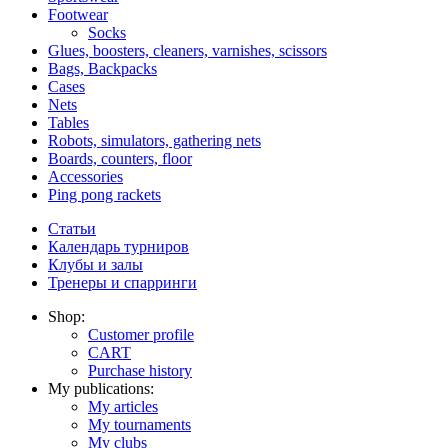
Footwear
Socks
Glues, boosters, cleaners, varnishes, scissors
Bags, Backpacks
Cases
Nets
Tables
Robots, simulators, gathering nets
Boards, counters, floor
Accessories
Ping pong rackets
Статьи
Календарь турниров
Клубы и залы
Тренеры и спарринги
Shop:
Customer profile
CART
Purchase history
My publications:
My articles
My tournaments
My clubs