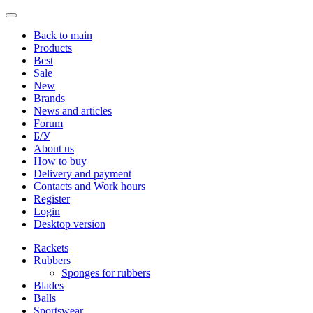
Back to main
Products
Best
Sale
New
Brands
News and articles
Forum
Б/У
About us
How to buy
Delivery and payment
Contacts and Work hours
Register
Login
Desktop version
Rackets
Rubbers
Sponges for rubbers
Blades
Balls
Sportswear