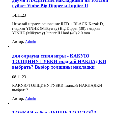
двумя ГЛАДКИМИ накладками на толстой
губке: Yinhe Big Dipper и Jupiter II
14.11.23
Николай играет: основание RED + BLACK Kazak D,
гладкая YINHE (Milkyway) Big Dipper (38), гладкая
YINHE (Milkyway) Jupiter II Hard (40) 2.0 mm
Автор:
Admin
для олраунд стиля игры - КАКУЮ
ТОЛЩИНУ ГУБКИ гладкой НАКЛАДКИ
выбрать? Выбор толщины накладки
08.11.23
КАКУЮ ТОЛЩИНУ ГУБКИ гладкой НАКЛАДКИ
выбрать?
Автор:
Admin
ТОНКАЯ губка ЛУЧШЕ ТОЛСТОЙ?