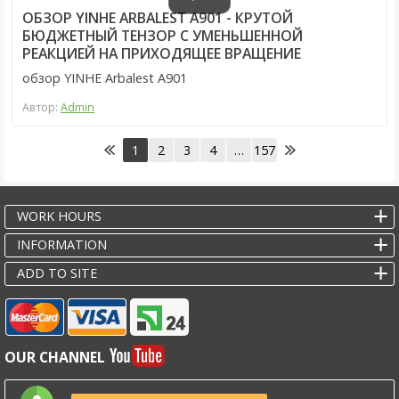
ОБЗОР YINHE ARBALEST A901 - КРУТОЙ
БЮДЖЕТНЫЙ ТЕНЗОР С УМЕНЬШЕННОЙ
РЕАКЦИЕЙ НА ПРИХОДЯЩЕЕ ВРАЩЕНИЕ
обзор YINHE Arbalest A901
Автор:
Admin
1
2
3
4
…
157
WORK HOURS
INFORMATION
ADD TO SITE
OUR CHANNEL