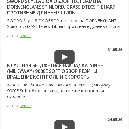
SWORD SCYLLA 3 OX ОБЗОР ТЕСТ ЗАМЕНА
DORNENGLANZ SPINLORD, GRASS DTECS TIBHAR?
ПРОТИВНЫЕ ДЛИННЫЕ ШИПЫ
SWORD Scylla 3 OX ОБЗОР тест замена DORNENGLANZ
Spinlord, GRASS Dtecs Tibhar? противные длинные шипы
Автор:
Admin
31.05.26
КЛАССНАЯ БЮДЖЕТНАЯ НАКЛАДКА: YINHE
(MILKYWAY) 9000E SOFT ОБЗОР РЕЗИНЫ,
ВРАЩЕНИЕ КОНТРОЛЬ И СКОРОСТЬ
КЛАССНАЯ бюджетная НАКЛАДКА: YINHE (Milkyway)
9000E Soft обзор резины, вращение контроль и
скорость
Автор:
Admin
24.05.26